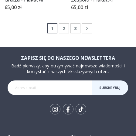
65,00 zł
65,00 zł
Strona
Aktualnie czytasz stronę
Strona
Strona
Strona
Następne
1
2
3
ZAPISZ SIĘ DO NASZEGO NEWSLETTERA
Bądź pierwszy, aby otrzymywać najnowsze wiadomości i
korzystać z naszych ekskluzywnych ofert.
SUBSKRYBUJ
Tik
To
k