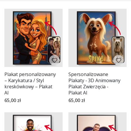
naszą ofertę już teraz i przekształć swoją przestrzeń za pomocą
magii sztuki AI!
Plakat personalizowany
Spersonalizowane
– Karykatura / Styl
Plakaty - 3D Animowany
kreskówkowy – Plakat
Plakat Zwierzęcia -
AI
Plakat AI
65,00 zł
65,00 zł