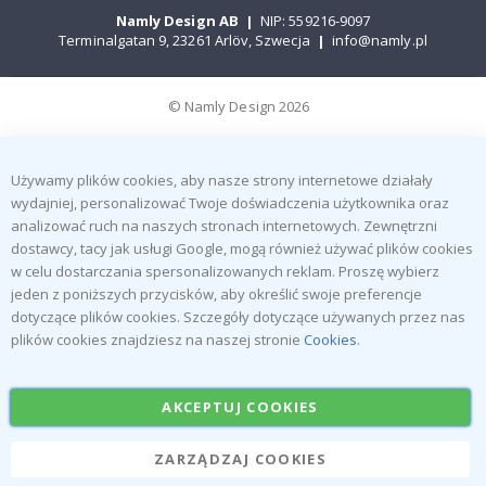
Namly Design AB
|
NIP: 559216-9097
Terminalgatan 9, 23261 Arlöv, Szwecja
|
info@namly.pl
© Namly Design 2026
Używamy plików cookies, aby nasze strony internetowe działały
wydajniej, personalizować Twoje doświadczenia użytkownika oraz
analizować ruch na naszych stronach internetowych. Zewnętrzni
dostawcy, tacy jak usługi Google, mogą również używać plików cookies
w celu dostarczania spersonalizowanych reklam. Proszę wybierz
jeden z poniższych przycisków, aby określić swoje preferencje
dotyczące plików cookies. Szczegóły dotyczące używanych przez nas
plików cookies znajdziesz na naszej stronie
Cookies
.
AKCEPTUJ COOKIES
ZARZĄDZAJ COOKIES