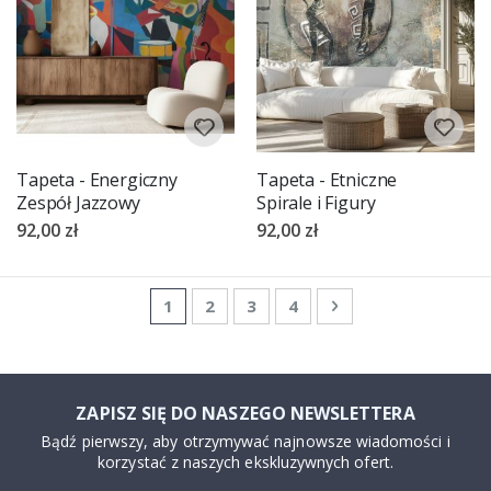
Tapeta - Energiczny
Tapeta - Etniczne
Zespół Jazzowy
Spirale i Figury
92,00 zł
92,00 zł
Strona
Aktualnie czytasz stronę
Strona
Strona
Strona
Strona
Następne
1
2
3
4
ZAPISZ SIĘ DO NASZEGO NEWSLETTERA
Bądź pierwszy, aby otrzymywać najnowsze wiadomości i
korzystać z naszych ekskluzywnych ofert.