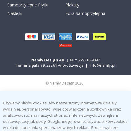
Samoprzylepne Płytki
Plakaty
Naklejki
Folia Samoprzylepna
Namly Design AB
|
NIP: 559216-9097
Terminalgatan 9, 23261 Arlöv, Szwecja
|
info@namly.pl
© Namly Design 2026
Używamy plików cookies, aby nasze strony internetowe działały
wydajniej, personalizować Twoje doświadczenia użytkownika oraz
analizować ruch na naszych stronach internetowych. Zewnętrzni
dostawcy, tacy jak usługi Google, mogą również używać plików cookies
w celu dostarczania spersonalizowanych reklam. Proszę wybierz