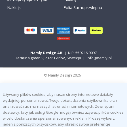
Naklejki
Folia Samoprzylepna
Namly Design AB
|
NIP: 559216-9097
Terminalgatan 9, 23261 Arlöv, Szwecja
|
info@namly.pl
© Namly Design 2026
Używamy plików cookies, aby nasze strony internetowe działały
wydajniej, personalizować Twoje doświadczenia użytkownika oraz
analizować ruch na naszych stronach internetowych. Zewnętrzni
dostawcy, tacy jak usługi Google, mogą również używać plików cookies
w celu dostarczania spersonalizowanych reklam. Proszę wybierz
jeden z poniższych przycisków, aby określić swoje preferencje