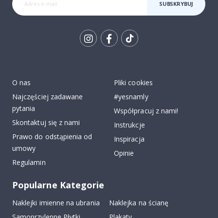
SUBSKRYBUJ
Tik
To
k
O nas
Pliki cookies
Najczęściej zadawane
#yesnamly
pytania
Współpracuj z nami!
Skontaktuj się z nami
Instrukcje
Prawo do odstąpienia od
Inspiracja
umowy
Opinie
Regulamin
Popularne Kategorie
Naklejki imienne na ubrania
Naklejka na ścianę
Samoprzylepne Płytki
Plakaty