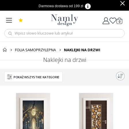
Darmowa dostawa od 199 zł
produ
0
Cart
FOLIA SAMOPRZYLEPNA
NAKLEJKI NA DRZWI
Naklejki na drzwi
POKAŻ WSZYSTKIE KATEGORIE