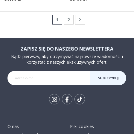
Strona
Aktualnie czytasz stronę
Strona
Strona
Następne
1
2
ZAPISZ SIĘ DO NASZEGO NEWSLETTERA
Bądź pierwszy, aby otrzymywać najnowsze wiadomości i
korzystać z naszych ekskluzywnych ofert.
SUBSKRYBUJ
Tik
To
k
O nas
Pliki cookies