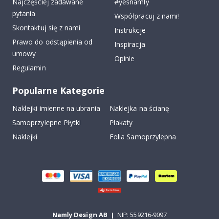
Najczęściej zadawane
#yesnamly
pytania
Współpracuj z nami!
Skontaktuj się z nami
Instrukcje
Prawo do odstąpienia od
Inspiracja
umowy
Opinie
Regulamin
Popularne Kategorie
Naklejki imienne na ubrania
Naklejka na ścianę
Samoprzylepne Płytki
Plakaty
Naklejki
Folia Samoprzylepna
Namly Design AB
|
NIP: 559216-9097