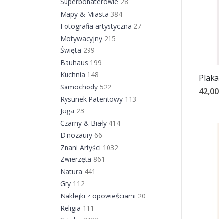
Superbohaterowie
28
Mapy & Miasta
384
Fotografia artystyczna
27
Motywacyjny
215
Święta
299
Bauhaus
199
Kuchnia
148
Plaka
Samochody
522
42,00
Rysunek Patentowy
113
Joga
23
Czarny & Biały
414
Dinozaury
66
Znani Artyści
1032
Zwierzęta
861
Natura
441
Gry
112
Naklejki z opowieściami
20
Religia
111