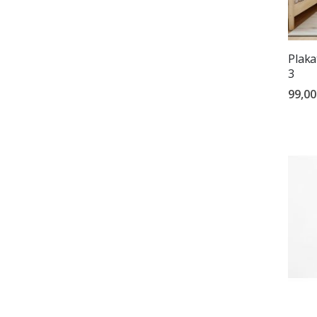
Plaka
3
99,00