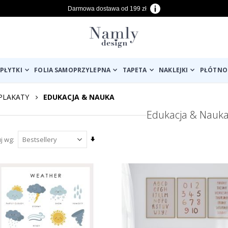
Darmowa dostawa od 199 zł
PŁYTKI
FOLIA SAMOPRZYLEPNA
TAPETA
NAKLEJKI
PŁÓTNO
PLAKATY
EDUKACJA & NAUKA
Edukacja & Nauk
Ustaw
uj wg
kierunek
rosnący