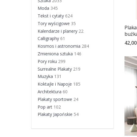
Sztuka
2033
Moda
345
Tekst i cytaty
624
Tory wyścigowe
35
Plaka
Kalendarze i planery
22
buźk
Calligraphy
61
42,00
Kosmos i astronomia
284
Zmieniona sztuka
146
Pory roku
299
Surrealne Plakaty
219
Muzyka
131
Koktajle i Napoje
185
Architektura
60
Plakaty sportowe
24
Pop art
102
Plakaty Japońskie
54