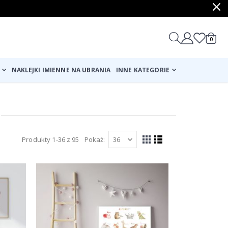
produ
0
Cart
NAKLEJKI IMIENNE NA UBRANIA
INNE KATEGORIE
a
Produkty
1
-
36
z
95
Pokaż
Zobacz
Siatka
Lista
jako