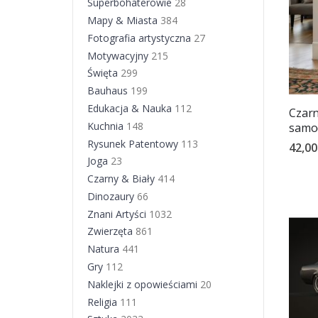
Superbohaterowie
28
Mapy & Miasta
384
Fotografia artystyczna
27
Motywacyjny
215
Święta
299
Bauhaus
199
Edukacja & Nauka
112
Czarn
Kuchnia
148
samo
Rysunek Patentowy
113
42,00
Joga
23
Czarny & Biały
414
Dinozaury
66
Znani Artyści
1032
Zwierzęta
861
Natura
441
Gry
112
Naklejki z opowieściami
20
Religia
111