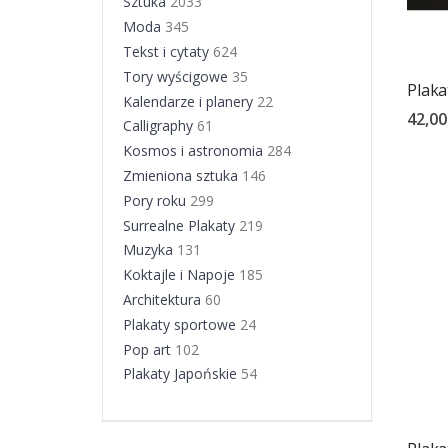
Sztuka
2033
Moda
345
Tekst i cytaty
624
Tory wyścigowe
35
Plaka
Kalendarze i planery
22
42,00
Calligraphy
61
Kosmos i astronomia
284
Zmieniona sztuka
146
Pory roku
299
Surrealne Plakaty
219
Muzyka
131
Koktajle i Napoje
185
Architektura
60
Plakaty sportowe
24
Pop art
102
Plakaty Japońskie
54