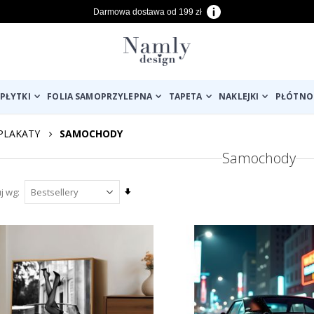
Darmowa dostawa od 199 zł
PŁYTKI
FOLIA SAMOPRZYLEPNA
TAPETA
NAKLEJKI
PŁÓTNO
PLAKATY
SAMOCHODY
Samochody
Ustaw
uj wg
kierunek
rosnący