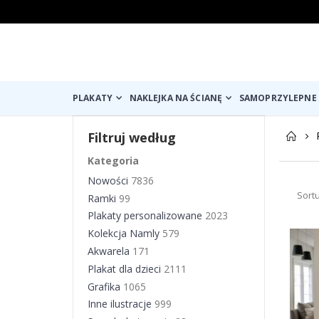
PLAKATY
NAKLEJKA NA ŚCIANĘ
SAMOPRZYLEPNE 
Filtruj według
Kategoria
Nowości
7836
Sort
Ramki
99
Plakaty personalizowane
2023
Kolekcja Namly
579
Akwarela
171
Plakat dla dzieci
2111
Grafika
1065
Inne ilustracje
999