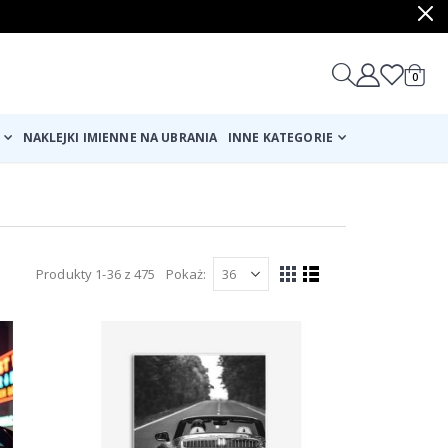
produ
0
Cart
NAKLEJKI IMIENNE NA UBRANIA
INNE KATEGORIE
Produkty
1
-
36
z
475
Pokaż
Zobacz
Siatka
Lista
jako