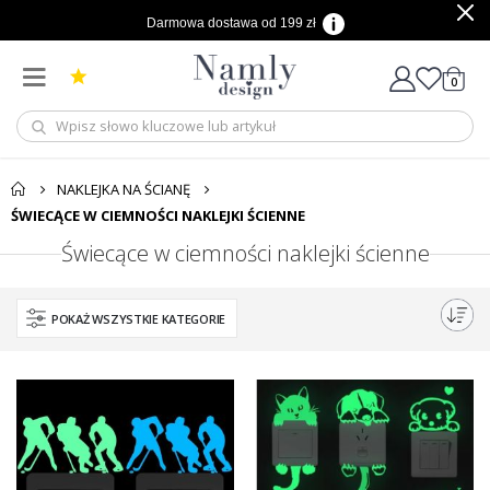
Darmowa dostawa od 199 zł
produ
0
Cart
NAKLEJKA NA ŚCIANĘ
ŚWIECĄCE W CIEMNOŚCI NAKLEJKI ŚCIENNE
Świecące w ciemności naklejki ścienne
POKAŻ WSZYSTKIE KATEGORIE