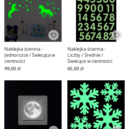
Naklejka ścienna -
Naklejka ścienna -
Jednorożce / Świecąca w
Liczby / Średnie /
ciemności
Świecące w ciemności
99,00 zł
65,00 zł