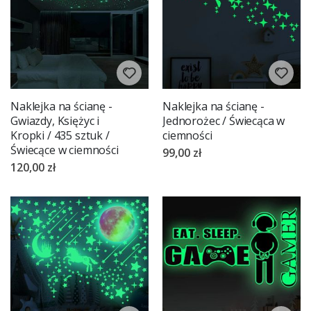
Naklejka na ścianę -
Naklejka na ścianę -
Gwiazdy, Księżyc i
Jednorożec / Świecąca w
Kropki / 435 sztuk /
ciemności
Świecące w ciemności
99,00 zł
120,00 zł