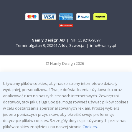
Namly Design AB
|
NIP: 559216-9097
Terminalgatan 9, 23261 Arlöv, Szwecja
|
info@namly.pl
© Namly Design 2026
Używamy plików cookies, aby nasze strony internetowe działały
wydajniej, personalizować Twoje doświadczenia użytkownika oraz
analizować ruch na naszych stronach internetowych. Zewnętrzni
dostawcy, tacy jak usługi Google, mogą również używać plików cookies
w celu dostarczania spersonalizowanych reklam. Proszę wybierz
jeden z poniższych przycisków, aby określić swoje preferencje
dotyczące plików cookies. Szczegóły dotyczące używanych przez nas
plików cookies znajdziesz na naszej stronie
Cookies
.