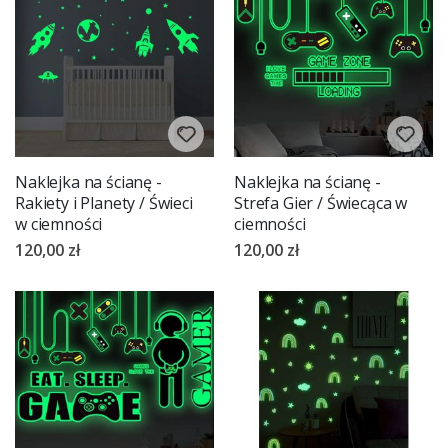
Naklejka na ścianę -
Naklejka na ścianę -
Rakiety i Planety / Świeci
Strefa Gier / Świecąca w
w ciemności
ciemności
120,00 zł
120,00 zł