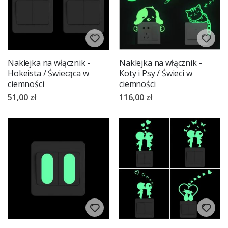
Naklejka na włącznik -
Naklejka na włącznik -
Hokeista / Świecąca w
Koty i Psy / Świeci w
ciemności
ciemności
51,00 zł
116,00 zł