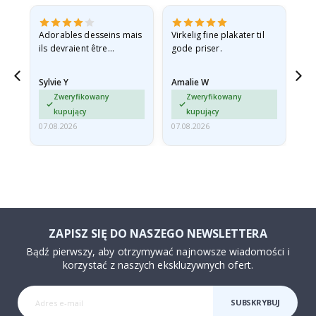
Adorables desseins mais
Virkelig fine plakater til
All
ils devraient être
gode priser.
expédiés à plat dans une
enveloppe rigide car ils
Sylvie Y
Amalie W
Ka
sont arrivés roulés et un…
Zweryfikowany
Zweryfikowany
kupujący
kupujący
07.08.2026
07.08.2026
07.
ZAPISZ SIĘ DO NASZEGO NEWSLETTERA
Bądź pierwszy, aby otrzymywać najnowsze wiadomości i
korzystać z naszych ekskluzywnych ofert.
SUBSKRYBUJ