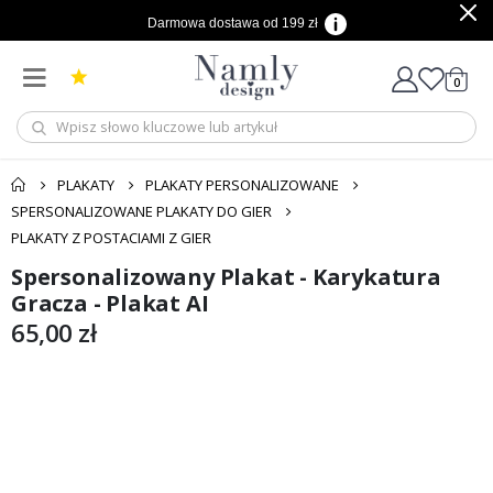
Darmowa dostawa od 199 zł
produ
0
Cart
PLAKATY
PLAKATY PERSONALIZOWANE
SPERSONALIZOWANE PLAKATY DO GIER
PLAKATY Z POSTACIAMI Z GIER
Spersonalizowany Plakat - Karykatura
Przejdź
Przejdź
na
na
Gracza - Plakat AI
koniec
początek
65,00 zł
galerii
galerii