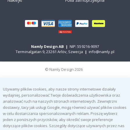
Naklejki
Folia Samoprzylepna
Namly Design AB
|
NIP: 559216-9097
Terminalgatan 9, 23261 Arlöv, Szwecja
|
info@namly.pl
© Namly Design 2026
Używamy plików cookies, aby nasze strony internetowe działały
wydajniej, personalizować Twoje doświadczenia użytkownika oraz
analizować ruch na naszych stronach internetowych. Zewnętrzni
dostawcy, tacy jak usługi Google, mogą również używać plików cookies
w celu dostarczania spersonalizowanych reklam. Proszę wybierz
jeden z poniższych przycisków, aby określić swoje preferencje
dotyczące plików cookies. Szczegóły dotyczące używanych przez nas