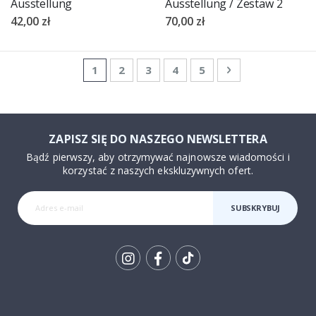
Ausstellung
Ausstellung / Zestaw 2
42,00 zł
70,00 zł
Strona
Aktualnie czytasz stronę
Strona
Strona
Strona
Strona
Strona
Następne
1
2
3
4
5
ZAPISZ SIĘ DO NASZEGO NEWSLETTERA
Bądź pierwszy, aby otrzymywać najnowsze wiadomości i
korzystać z naszych ekskluzywnych ofert.
SUBSKRYBUJ
Tik
To
k