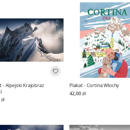
rosnący
t - Alpejski Krajobraz
Plakat - Cortina Włochy
i
42,00 zł
 zł