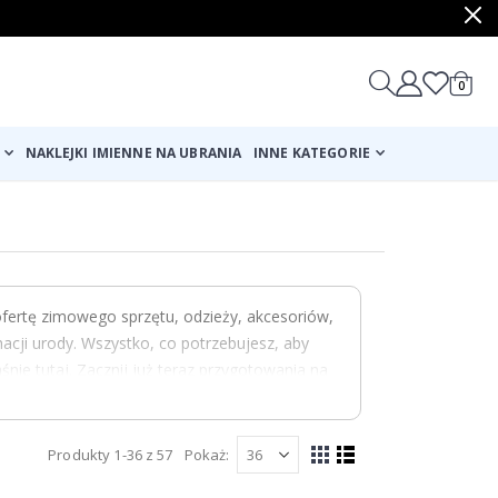
produ
0
Cart
NAKLEJKI IMIENNE NA UBRANIA
INNE KATEGORIE
fertę zimowego sprzętu, odzieży, akcesoriów,
cji urody. Wszystko, co potrzebujesz, aby
nie tutaj. Zacznij już teraz przygotowania na
i niezbędnikami na zimę.
Produkty
1
-
36
z
57
Pokaż
Zobacz
Siatka
Lista
jako