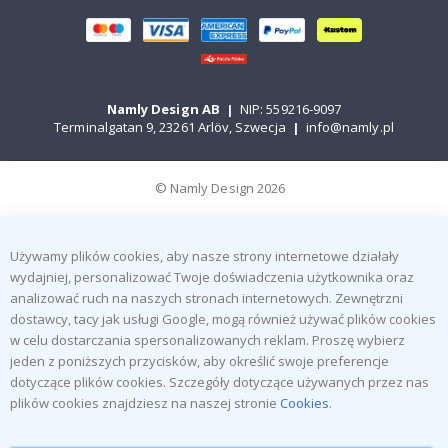
Namly Design AB
|
NIP: 559216-9097
Terminalgatan 9, 23261 Arlöv, Szwecja
|
info@namly.pl
© Namly Design 2026
Używamy plików cookies, aby nasze strony internetowe działały
wydajniej, personalizować Twoje doświadczenia użytkownika oraz
analizować ruch na naszych stronach internetowych. Zewnętrzni
dostawcy, tacy jak usługi Google, mogą również używać plików cookies
w celu dostarczania spersonalizowanych reklam. Proszę wybierz
jeden z poniższych przycisków, aby określić swoje preferencje
dotyczące plików cookies. Szczegóły dotyczące używanych przez nas
plików cookies znajdziesz na naszej stronie
Cookies
.