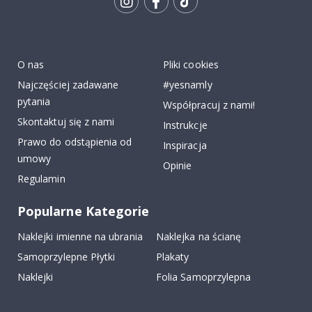
Tik
To
k
O nas
Pliki cookies
Najczęściej zadawane
#yesnamly
pytania
Współpracuj z nami!
Skontaktuj się z nami
Instrukcje
Prawo do odstąpienia od
Inspiracja
umowy
Opinie
Regulamin
Popularne Kategorie
Naklejki imienne na ubrania
Naklejka na ścianę
Samoprzylepne Płytki
Plakaty
Naklejki
Folia Samoprzylepna