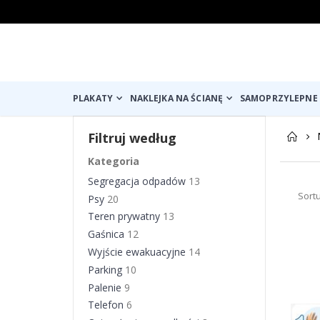
PLAKATY
NAKLEJKA NA ŚCIANĘ
SAMOPRZYLEPNE 
Filtruj według
Kategoria
Segregacja odpadów
13
Sort
Psy
20
Teren prywatny
13
Gaśnica
12
Wyjście ewakuacyjne
14
Parking
10
Palenie
9
Telefon
6