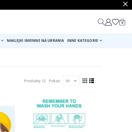
produ
0
Cart
NAKLEJKI IMIENNE NA UBRANIA
INNE KATEGORIE
Produkty
12
Pokaż
Zobacz
Siatka
Lista
jako