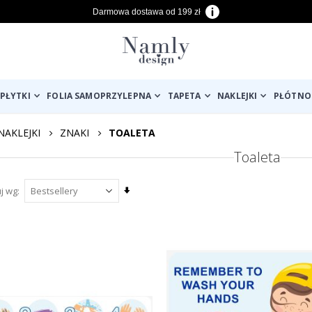
Darmowa dostawa od 199 zł
PŁYTKI
FOLIA SAMOPRZYLEPNA
TAPETA
NAKLEJKI
PŁÓTNO
NAKLEJKI
ZNAKI
TOALETA
Toaleta
Ustaw
uj wg
kierunek
rosnący