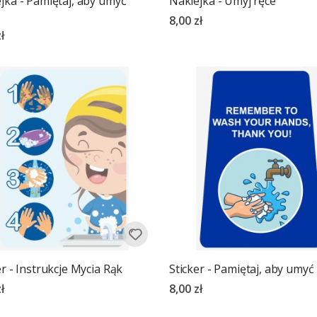
jka - Pamiętaj, aby umyć
Naklejka - Umyj ręce
8,00 zł
ł
er - Instrukcje Mycia Rąk
Sticker - Pamiętaj, aby umyć
ł
8,00 zł