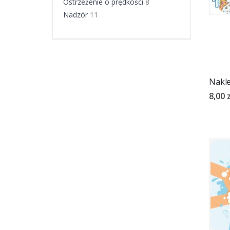
Ostrzeżenie o prędkości
8
Nadzór
11
Nakle
8,00 z