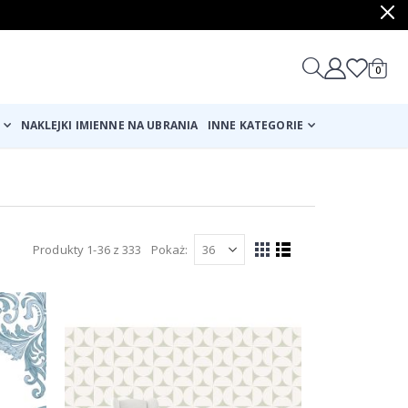
produ
0
Cart
NAKLEJKI IMIENNE NA UBRANIA
INNE KATEGORIE
Produkty
1
-
36
z
333
Pokaż
Zobacz
Siatka
Lista
jako