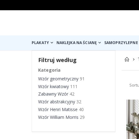
PLAKATY
NAKLEJKA NA ŚCIANĘ
SAMOPRZYLEPNE 
Filtruj według
Kategoria
Wzór geometryczny
91
Sort
Wzór kwiatowy
111
Zabawny Wzór
42
Wzór abstrakcyjny
32
Wzór Henri Matisse
40
Wzór William Morris
29