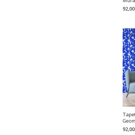
Mural
92,00
Tapet
Geom
92,00