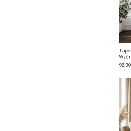
Tapet
Wzór
92,00