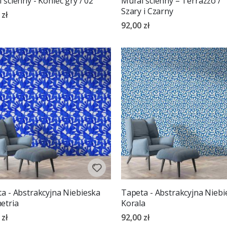
 ścienny - Koniec gry / 02
Mural ścienny – Terrazzo /
Szary i Czarny
 zł
92,00 zł
a - Abstrakcyjna Niebieska
Tapeta - Abstrakcyjna Niebi
etria
Korala
 zł
92,00 zł