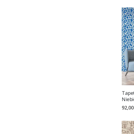
Tapet
Niebi
92,00