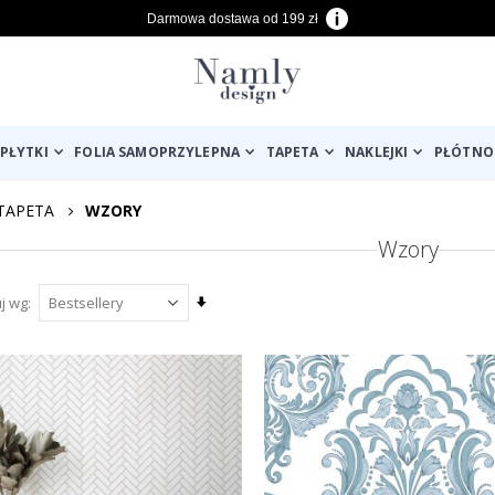
Darmowa dostawa od 199 zł
PŁYTKI
FOLIA SAMOPRZYLEPNA
TAPETA
NAKLEJKI
PŁÓTNO
TAPETA
WZORY
Wzory
Ustaw
uj wg
kierunek
rosnący