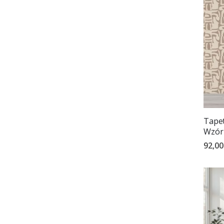
Tapet
Wzór
92,00