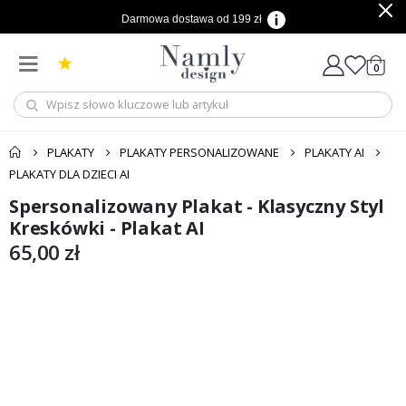
Darmowa dostawa od 199 zł
produ
0
Cart
PLAKATY
PLAKATY PERSONALIZOWANE
PLAKATY AI
PLAKATY DLA DZIECI AI
Spersonalizowany Plakat - Klasyczny Styl
Przejdź
Przejdź
na
na
Kreskówki - Plakat AI
koniec
początek
65,00 zł
galerii
galerii