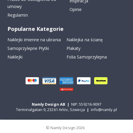
Inspiracja
umowy
Opinie
Regulamin
Popularne Kategorie
Naklejki imienne na ubrania
Naklejka na ścianę
Samoprzylepne Płytki
Plakaty
Naklejki
Folia Samoprzylepna
Namly Design AB
|
NIP: 559216-9097
Terminalgatan 9, 23261 Arlöv, Szwecja
|
info@namly.pl
© Namly Design 2026