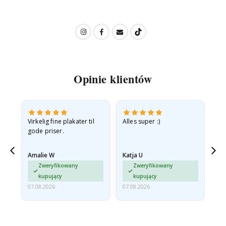
Opinie klientów
v
Virkelig fine plakater til
Alles super :)
Hu
gode priser.
Amalie W
Katja U
Gi
jd
Zweryfikowany
Zweryfikowany
ma…
kupujący
kupujący
07.08.2026
07.08.2026
06.