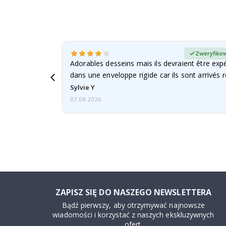
any kupujący
Zweryfikow
Adorables desseins mais ils devraient être expé
dans une enveloppe rigide car ils sont arrivés 
Sylvie Y
07.08.2026
ZAPISZ SIĘ DO NASZEGO NEWSLETTERA
Bądź pierwszy, aby otrzymywać najnowsze
wiadomości i korzystać z naszych ekskluzywnych
ofert.