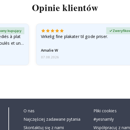
Opinie klientów
any kupujący
Zweryfiko
diés à plat
Virkelig fine plakater til gode priser.
roulés et un…
Amalie W
07.08.2026
O nas
Pliki cookies
Najczęściej zadawane pytania
#yesnamly
Skontaktuj się z nami
Współpracuj z nami