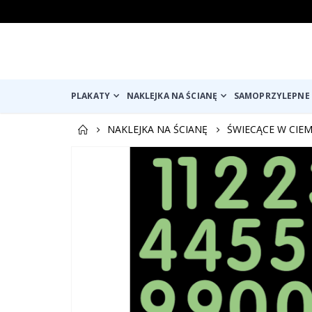
PLAKATY
NAKLEJKA NA ŚCIANĘ
SAMOPRZYLEPNE 
NAKLEJKA NA ŚCIANĘ
ŚWIECĄCE W CIEM
Przejdź
na
koniec
galerii