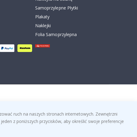
Samoprzylepne Płytki
Plakaty
Naklejki
Folia Samoprzylepna
izować ruch na naszych stronach internetowych. Zewnętrzni
jeden z poniższych przycisków, aby określić swoje preferencje