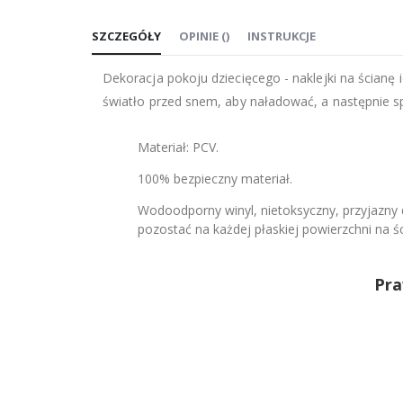
na
SZCZEGÓŁY
OPINIE
(
)
INSTRUKCJE
początek
galerii
Dekoracja pokoju dziecięcego - naklejki na ścianę 
światło przed snem, aby naładować, a następnie s
Materiał: PCV.
100% bezpieczny materiał.
Wodoodporny winyl, nietoksyczny, przyjazny d
pozostać na każdej płaskiej powierzchni na śc
Pra