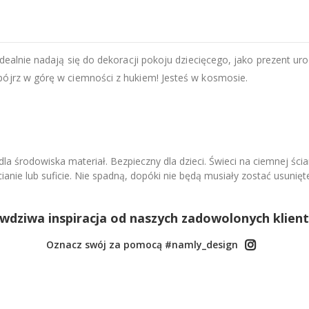
idealnie nadają się do dekoracji pokoju dziecięcego, jako prezent uro
pójrz w górę w ciemności z hukiem! Jesteś w kosmosie.
la środowiska materiał. Bezpieczny dla dzieci. Świeci na ciemnej ści
ianie lub suficie. Nie spadną, dopóki nie będą musiały zostać usunięt
wdziwa inspiracja od naszych zadowolonych klien
Oznacz swój za pomocą #namly_design