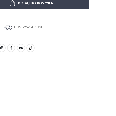
DODAJ DO KOSZYKA
Ł
DOSTAWA 4-7 DNI
I