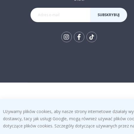
SUBSKRYBUJ
Tik
To
k
Używamy plików cookies, aby nasze strony internetowe działały wy
dostawcy, tacy jak usługi Google, mogą również używać plików cook
dotyczące plików cookies. Szczegóły dotyczące używanych przez na