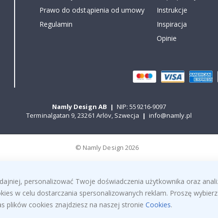
Prawo do odstąpienia od umowy
Instrukcje
Regulamin
Inspiracja
Opinie
Namly Design AB
|
NIP: 559216-9097
Terminalgatan 9, 23261 Arlöv, Szwecja
|
info@namly.pl
© Namly Design 2026
dajniej, personalizować Twoje doświadczenia użytkownika oraz anal
ies w celu dostarczania spersonalizowanych reklam. Proszę wybierz 
s plików cookies znajdziesz na naszej stronie
Cookies
.