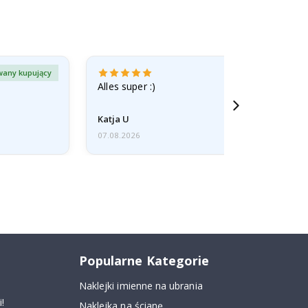
wany kupujący
Zweryfiko
Alles super :)
Katja U
07.08.2026
Popularne Kategorie
Naklejki imienne na ubrania
!
Naklejka na ścianę