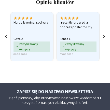
Opinie klientów
as
Hurtig levering, god vare
I recently ordered a
Je 
princess poster for my
ph
ppy
granddaughter. The
cad
poster came slightly
ra
Gitte A
Renea L
Sa
damaged from shipping.
Zweryfikowany
Zweryfikowany
I emailed…
kupujący
kupujący
06.08.2026
05.08.2026
05.
ZAPISZ SIĘ DO NASZEGO NEWSLETTERA
Bądź pierwszy, aby otrzymywać najnowsze wiadomości i
korzystać z naszych ekskluzywnych ofert.