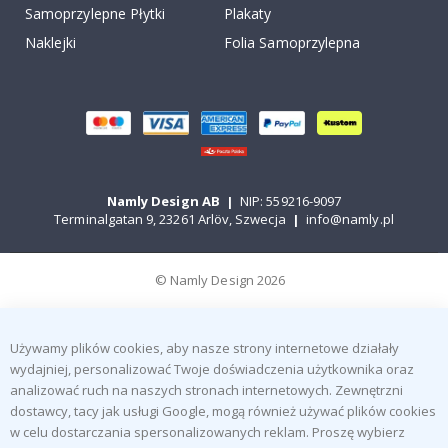
Samoprzylepne Płytki
Plakaty
Naklejki
Folia Samoprzylepna
Namly Design AB
|
NIP: 559216-9097
Terminalgatan 9, 23261 Arlöv, Szwecja
|
info@namly.pl
© Namly Design 2026
Używamy plików cookies, aby nasze strony internetowe działały
wydajniej, personalizować Twoje doświadczenia użytkownika oraz
analizować ruch na naszych stronach internetowych. Zewnętrzni
dostawcy, tacy jak usługi Google, mogą również używać plików cookies
w celu dostarczania spersonalizowanych reklam. Proszę wybierz