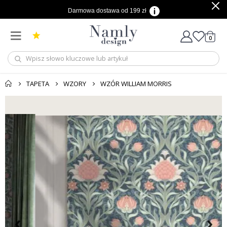
Darmowa dostawa od 199 zł
produ
0
Cart
TAPETA
WZORY
WZÓR WILLIAM MORRIS
‹
›