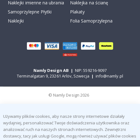
Naklejki imienne na ubrania
Naklejka na ścianę
Samoprzylepne Płytki
Plakaty
Naklejki
Folia Samoprzylepna
Namly Design AB
|
NIP: 559216-9097
Terminalgatan 9, 23261 Arlöv, Szwecja
|
info@namly.pl
© Namly Design 2026
Używamy plików cookies, aby nasze strony internetowe działały
wydajniej, personalizować Twoje doświadczenia użytkownika oraz
analizować ruch na naszych stronach internetowych. Zewnętrzni
dostawcy, tacy jak usługi Google, mogą również używać plików cookies