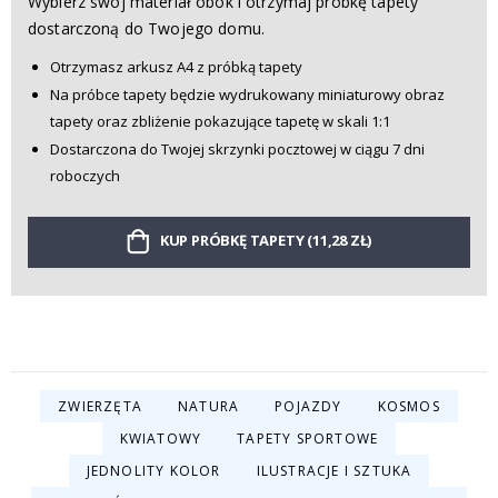
Wybierz swój materiał obok i otrzymaj próbkę tapety
dostarczoną do Twojego domu.
Otrzymasz arkusz A4 z próbką tapety
Na próbce tapety będzie wydrukowany miniaturowy obraz
tapety oraz zbliżenie pokazujące tapetę w skali 1:1
Dostarczona do Twojej skrzynki pocztowej w ciągu 7 dni
roboczych
KUP PRÓBKĘ TAPETY (11,28 ZŁ)
ZWIERZĘTA
NATURA
POJAZDY
KOSMOS
KWIATOWY
TAPETY SPORTOWE
JEDNOLITY KOLOR
ILUSTRACJE I SZTUKA