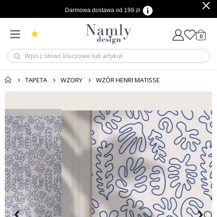
Darmowa dostawa od 199 zł
produ
0
Cart
TAPETA
WZORY
WZÓR HENRI MATISSE
‹
›