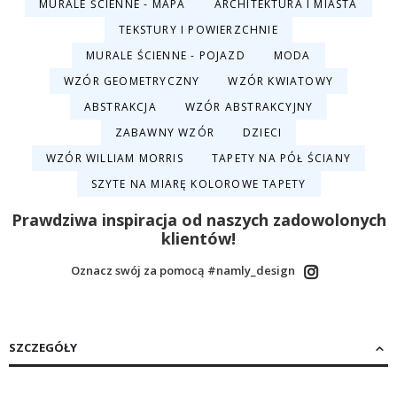
MURALE ŚCIENNE - MAPA
ARCHITEKTURA I MIASTA
TEKSTURY I POWIERZCHNIE
MURALE ŚCIENNE - POJAZD
MODA
WZÓR GEOMETRYCZNY
WZÓR KWIATOWY
ABSTRAKCJA
WZÓR ABSTRAKCYJNY
ZABAWNY WZÓR
DZIECI
WZÓR WILLIAM MORRIS
TAPETY NA PÓŁ ŚCIANY
SZYTE NA MIARĘ KOLOROWE TAPETY
Prawdziwa inspiracja od naszych zadowolonych
klientów!
Oznacz swój za pomocą #namly_design
SZCZEGÓŁY