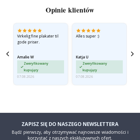
Opinie klientów
v
Virkelig fine plakater til
Alles super :)
Hu
gode priser.
Amalie W
Katja U
Gi
jd
Zweryfikowany
Zweryfikowany
ma…
kupujący
kupujący
07.08.2026
07.08.2026
06.
ZAPISZ SIĘ DO NASZEGO NEWSLETTERA
Bądź pierwszy, aby otrzymywać najnowsze wiadomości i
korzystać z naszych ekskluzywnych ofert.