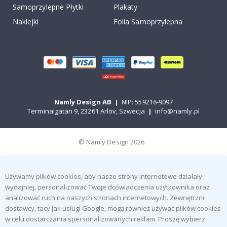
Samoprzylepne Płytki
Plakaty
Naklejki
Folia Samoprzylepna
Namly Design AB
|
NIP: 559216-9097
Terminalgatan 9, 23261 Arlöv, Szwecja
|
info@namly.pl
© Namly Design 2026
Używamy plików cookies, aby nasze strony internetowe działały
wydajniej, personalizować Twoje doświadczenia użytkownika oraz
analizować ruch na naszych stronach internetowych. Zewnętrzni
dostawcy, tacy jak usługi Google, mogą również używać plików cookies
w celu dostarczania spersonalizowanych reklam. Proszę wybierz