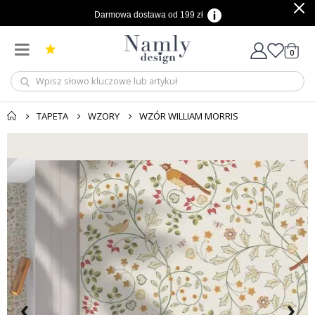
Darmowa dostawa od 199 zł
produ
0
Cart
TAPETA
WZORY
WZÓR WILLIAM MORRIS
‹
›