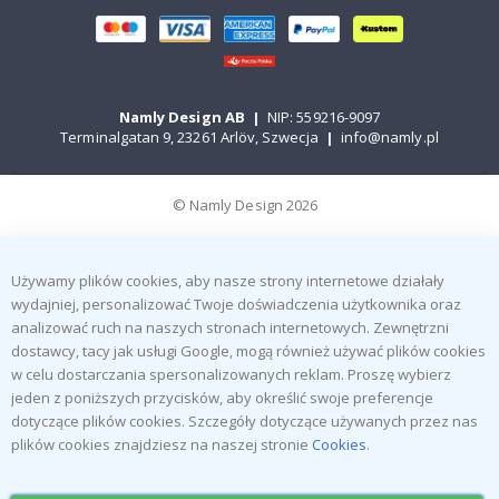
Namly Design AB
|
NIP: 559216-9097
Terminalgatan 9, 23261 Arlöv, Szwecja
|
info@namly.pl
© Namly Design 2026
Używamy plików cookies, aby nasze strony internetowe działały
wydajniej, personalizować Twoje doświadczenia użytkownika oraz
analizować ruch na naszych stronach internetowych. Zewnętrzni
dostawcy, tacy jak usługi Google, mogą również używać plików cookies
w celu dostarczania spersonalizowanych reklam. Proszę wybierz
jeden z poniższych przycisków, aby określić swoje preferencje
dotyczące plików cookies. Szczegóły dotyczące używanych przez nas
plików cookies znajdziesz na naszej stronie
Cookies
.