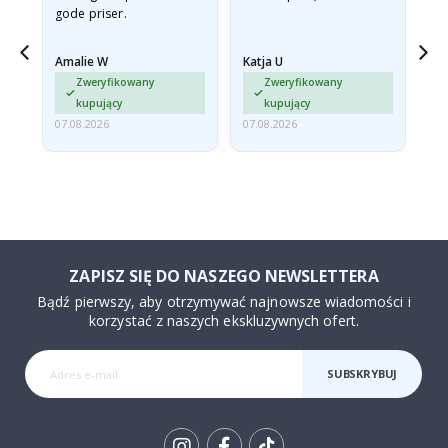
gode priser.
Amalie W
Katja U
Gi
jd
Zweryfikowany
Zweryfikowany
ma…
kupujący
kupujący
07.08.2026
07.08.2026
06.
ZAPISZ SIĘ DO NASZEGO NEWSLETTERA
Bądź pierwszy, aby otrzymywać najnowsze wiadomości i
korzystać z naszych ekskluzywnych ofert.
SUBSKRYBUJ