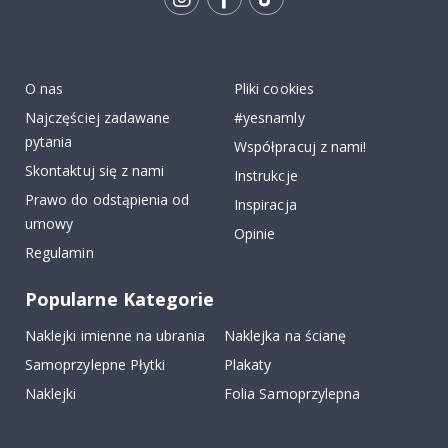
Tik
To
k
O nas
Pliki cookies
Najczęściej zadawane
#yesnamly
pytania
Współpracuj z nami!
Skontaktuj się z nami
Instrukcje
Prawo do odstąpienia od
Inspiracja
umowy
Opinie
Regulamin
Popularne Kategorie
Naklejki imienne na ubrania
Naklejka na ścianę
Samoprzylepne Płytki
Plakaty
Naklejki
Folia Samoprzylepna