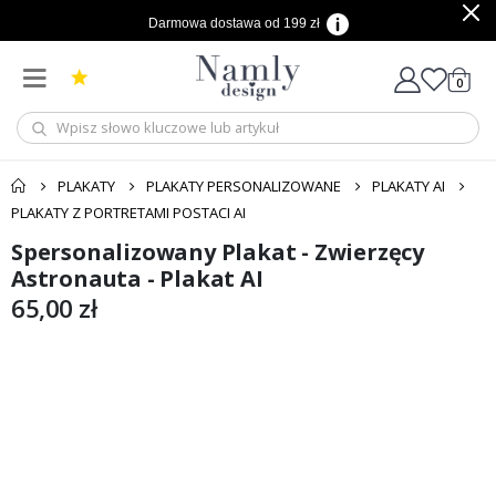
Darmowa dostawa od 199 zł
produ
0
Cart
PLAKATY
PLAKATY PERSONALIZOWANE
PLAKATY AI
PLAKATY Z PORTRETAMI POSTACI AI
Spersonalizowany Plakat - Zwierzęcy
Przejdź
Przejdź
na
na
Astronauta - Plakat AI
koniec
początek
65,00 zł
galerii
galerii