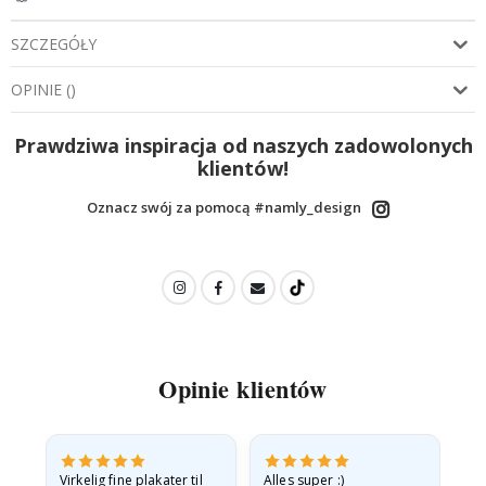
SZCZEGÓŁY
OPINIE
(
)
Prawdziwa inspiracja od naszych zadowolonych
klientów!
Oznacz swój za pomocą #namly_design
Opinie klientów
v
Virkelig fine plakater til
Alles super :)
Hu