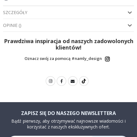
SZCZEGÓŁY
OPINIE
(
)
Prawdziwa inspiracja od naszych zadowolonych
klientów!
Oznacz swój za pomocą #namly_design
ZAPISZ SIĘ DO NASZEGO NEWSLETTERA
Bądź pierwszy, aby otrzymywać najnowsze wiadomości i
korzystać z naszych ekskluzywnych ofert.