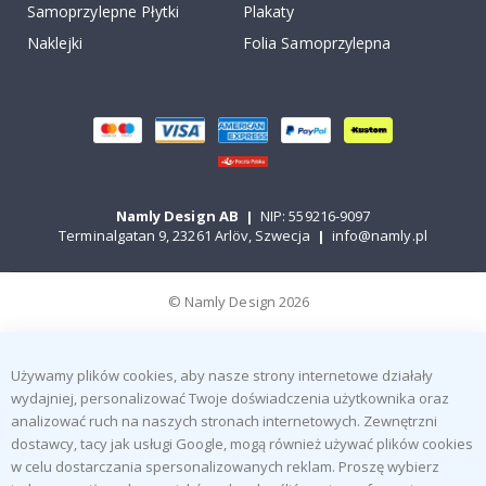
Samoprzylepne Płytki
Plakaty
Naklejki
Folia Samoprzylepna
Namly Design AB
|
NIP: 559216-9097
Terminalgatan 9, 23261 Arlöv, Szwecja
|
info@namly.pl
© Namly Design 2026
Używamy plików cookies, aby nasze strony internetowe działały
wydajniej, personalizować Twoje doświadczenia użytkownika oraz
analizować ruch na naszych stronach internetowych. Zewnętrzni
dostawcy, tacy jak usługi Google, mogą również używać plików cookies
w celu dostarczania spersonalizowanych reklam. Proszę wybierz