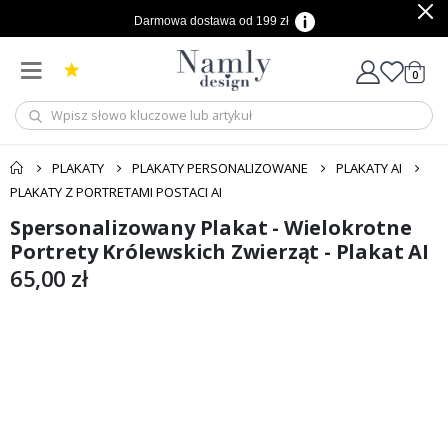
Darmowa dostawa od 199 zł
produ
0
Cart
PLAKATY
PLAKATY PERSONALIZOWANE
PLAKATY AI
PLAKATY Z PORTRETAMI POSTACI AI
Spersonalizowany Plakat - Wielokrotne
Przejdź
Przejdź
na
na
Portrety Królewskich Zwierząt - Plakat AI
koniec
początek
65,00 zł
galerii
galerii