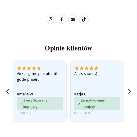
Opinie klientów
v
Virkelig fine plakater til
Alles super :)
Hu
gode priser.
Amalie W
Katja U
Gi
jd
Zweryfikowany
Zweryfikowany
ma…
kupujący
kupujący
07.08.2026
07.08.2026
06.