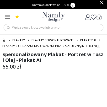
Darmowa dostawa od 199 zł
produ
0
Cart
PLAKATY
PLAKATY PERSONALIZOWANE
PLAKATY AI
PLAKATY Z OBRAZAMI MALOWANYMI PRZEZ SZTUCZNĄ INTELIGENCJĘ
Spersonalizowany Plakat - Portret w Tusz
Przejdź
Przejdź
na
na
i Olej - Plakat AI
koniec
początek
65,00 zł
galerii
galerii