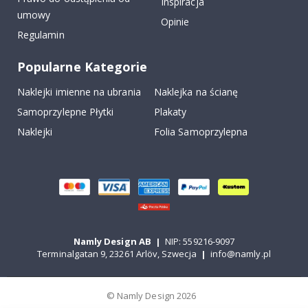
Inspiracja
umowy
Opinie
Regulamin
Popularne Kategorie
Naklejki imienne na ubrania
Naklejka na ścianę
Samoprzylepne Płytki
Plakaty
Naklejki
Folia Samoprzylepna
Namly Design AB
|
NIP: 559216-9097
Terminalgatan 9, 23261 Arlöv, Szwecja
|
info@namly.pl
© Namly Design 2026