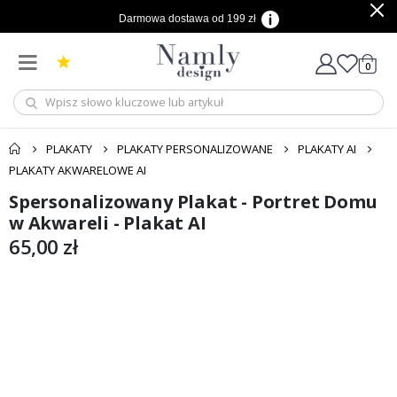
Darmowa dostawa od 199 zł
produ
0
Cart
PLAKATY
PLAKATY PERSONALIZOWANE
PLAKATY AI
PLAKATY AKWARELOWE AI
Spersonalizowany Plakat - Portret Domu
Przejdź
Przejdź
na
na
w Akwareli - Plakat AI
koniec
początek
65,00 zł
galerii
galerii