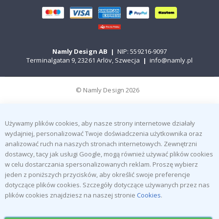
Namly Design AB
|
NIP: 559216-9097
Terminalgatan 9, 23261 Arlöv, Szwecja
|
info@namly.pl
© Namly Design 2026
Używamy plików cookies, aby nasze strony internetowe działały
wydajniej, personalizować Twoje doświadczenia użytkownika oraz
analizować ruch na naszych stronach internetowych. Zewnętrzni
dostawcy, tacy jak usługi Google, mogą również używać plików cookies
w celu dostarczania spersonalizowanych reklam. Proszę wybierz
jeden z poniższych przycisków, aby określić swoje preferencje
dotyczące plików cookies. Szczegóły dotyczące używanych przez nas
plików cookies znajdziesz na naszej stronie
Cookies
.