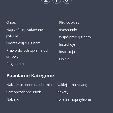
Tik
To
k
O nas
Pliki cookies
Najczęściej zadawane
#yesnamly
pytania
Współpracuj z nami!
Skontaktuj się z nami
Instrukcje
Prawo do odstąpienia od
Inspiracja
umowy
Opinie
Regulamin
Popularne Kategorie
Naklejki imienne na ubrania
Naklejka na ścianę
Samoprzylepne Płytki
Plakaty
Naklejki
Folia Samoprzylepna