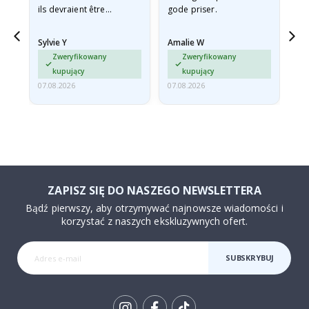
ils devraient être
gode priser.
expédiés à plat dans une
enveloppe rigide car ils
Sylvie Y
Amalie W
Ka
sont arrivés roulés et un…
Zweryfikowany
Zweryfikowany
kupujący
kupujący
07.08.2026
07.08.2026
07.
ZAPISZ SIĘ DO NASZEGO NEWSLETTERA
Bądź pierwszy, aby otrzymywać najnowsze wiadomości i
korzystać z naszych ekskluzywnych ofert.
SUBSKRYBUJ