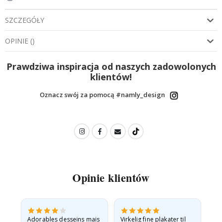
SZCZEGÓŁY
OPINIE
(
)
Prawdziwa inspiracja od naszych zadowolonych
klientów!
Oznacz swój za pomocą #namly_design
Opinie klientów
Adorables desseins mais
Virkelig fine plakater til
All