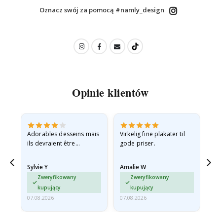
Oznacz swój za pomocą #namly_design
Opinie klientów
Adorables desseins mais
Virkelig fine plakater til
All
ils devraient être
gode priser.
expédiés à plat dans une
enveloppe rigide car ils
Sylvie Y
Amalie W
Ka
sont arrivés roulés et un…
Zweryfikowany
Zweryfikowany
kupujący
kupujący
07.08.2026
07.08.2026
07.