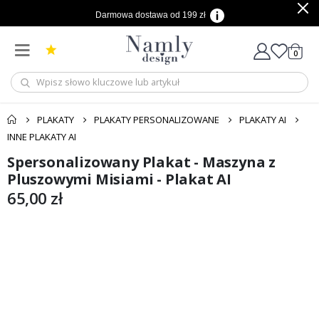
Darmowa dostawa od 199 zł
produ
0
Cart
PLAKATY
PLAKATY PERSONALIZOWANE
PLAKATY AI
INNE PLAKATY AI
Spersonalizowany Plakat - Maszyna z
Przejdź
Przejdź
na
na
Pluszowymi Misiami - Plakat AI
koniec
początek
65,00 zł
galerii
galerii