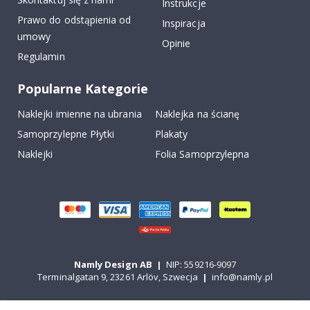
Instrukcje
Prawo do odstąpienia od
Inspiracja
umowy
Opinie
Regulamin
Popularne Kategorie
Naklejki imienne na ubrania
Naklejka na ścianę
Samoprzylepne Płytki
Plakaty
Naklejki
Folia Samoprzylepna
Namly Design AB
|
NIP: 559216-9097
Terminalgatan 9, 23261 Arlöv, Szwecja
|
info@namly.pl