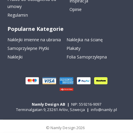
Inspiracja
umowy
Opinie
Regulamin
Popularne Kategorie
Naklejki imienne na ubrania
Naklejka na ścianę
Samoprzylepne Płytki
Plakaty
Naklejki
Folia Samoprzylepna
Namly Design AB
|
NIP: 559216-9097
Terminalgatan 9, 23261 Arlöv, Szwecja
|
info@namly.pl
© Namly Design 2026