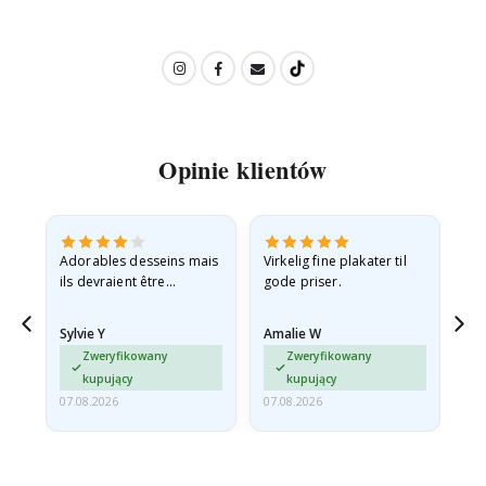
Opinie klientów
Adorables desseins mais
Virkelig fine plakater til
All
ils devraient être
gode priser.
expédiés à plat dans une
enveloppe rigide car ils
Sylvie Y
Amalie W
Ka
sont arrivés roulés et un…
Zweryfikowany
Zweryfikowany
kupujący
kupujący
07.08.2026
07.08.2026
07.