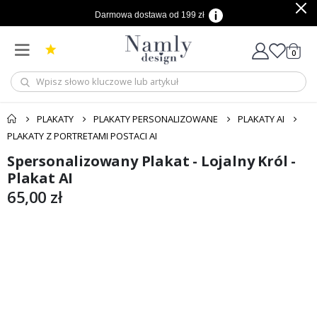
Darmowa dostawa od 199 zł
produ
0
Cart
PLAKATY
PLAKATY PERSONALIZOWANE
PLAKATY AI
PLAKATY Z PORTRETAMI POSTACI AI
Spersonalizowany Plakat - Lojalny Król -
Przejdź
Przejdź
na
na
Plakat AI
koniec
początek
65,00 zł
galerii
galerii