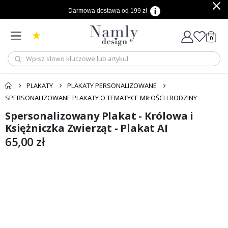
Darmowa dostawa od 199 zł
produ
0
Cart
PLAKATY
PLAKATY PERSONALIZOWANE
SPERSONALIZOWANE PLAKATY O TEMATYCE MIŁOŚCI I RODZINY
Spersonalizowany Plakat - Królowa i
Przejdź
Przejdź
na
na
Księżniczka Zwierząt - Plakat AI
koniec
początek
65,00 zł
galerii
galerii