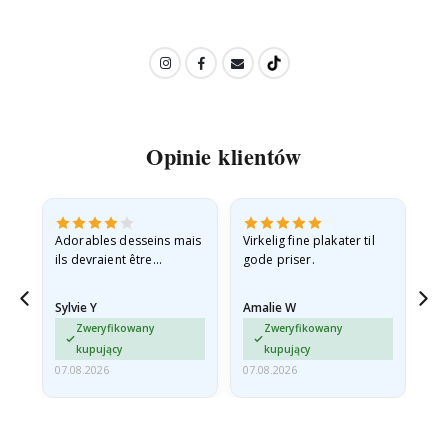
Opinie klientów
Adorables desseins mais
Virkelig fine plakater til
All
ils devraient être
gode priser.
expédiés à plat dans une
enveloppe rigide car ils
Sylvie Y
Amalie W
Ka
sont arrivés roulés et un…
Zweryfikowany
Zweryfikowany
kupujący
kupujący
07.08.2026
07.08.2026
07.