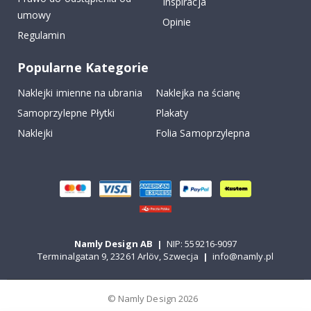
Inspiracja
umowy
Opinie
Regulamin
Popularne Kategorie
Naklejki imienne na ubrania
Naklejka na ścianę
Samoprzylepne Płytki
Plakaty
Naklejki
Folia Samoprzylepna
Namly Design AB
|
NIP: 559216-9097
Terminalgatan 9, 23261 Arlöv, Szwecja
|
info@namly.pl
© Namly Design 2026