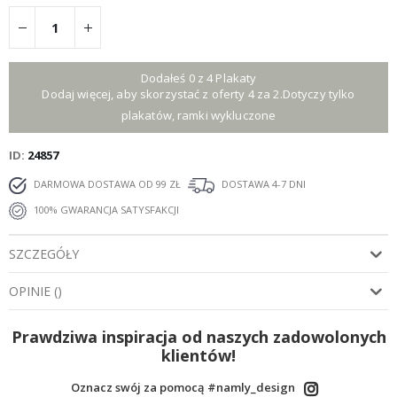
Dodałeś 0 z 4 Plakaty
Dodaj więcej, aby skorzystać z oferty 4 za 2.Dotyczy tylko
plakatów, ramki wykluczone
ID
24857
DARMOWA DOSTAWA OD 99 ZŁ
DOSTAWA 4-7 DNI
100% GWARANCJA SATYSFAKCJI
SZCZEGÓŁY
OPINIE
(
)
Prawdziwa inspiracja od naszych zadowolonych
klientów!
Oznacz swój za pomocą #namly_design