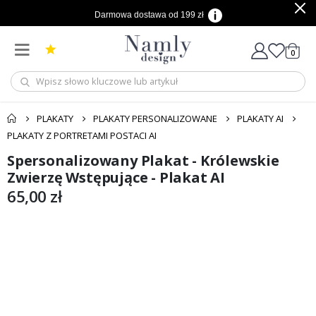
Darmowa dostawa od 199 zł
produ
0
Cart
PLAKATY
PLAKATY PERSONALIZOWANE
PLAKATY AI
PLAKATY Z PORTRETAMI POSTACI AI
Spersonalizowany Plakat - Królewskie
Przejdź
Przejdź
na
na
Zwierzę Wstępujące - Plakat AI
koniec
początek
65,00 zł
galerii
galerii