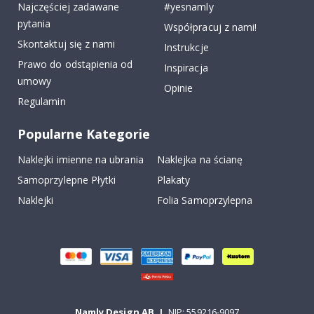
Najczęściej zadawane
#yesnamly
pytania
Współpracuj z nami!
Skontaktuj się z nami
Instrukcje
Prawo do odstąpienia od
Inspiracja
umowy
Opinie
Regulamin
Popularne Kategorie
Naklejki imienne na ubrania
Naklejka na ścianę
Samoprzylepne Płytki
Plakaty
Naklejki
Folia Samoprzylepna
Namly Design AB
|
NIP: 559216-9097