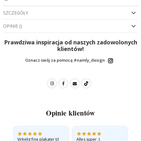
SZCZEGÓŁY
OPINIE
(
)
Prawdziwa inspiracja od naszych zadowolonych
klientów!
Oznacz swój za pomocą #namly_design
Opinie klientów
v
Virkelig fine plakater til
Alles super :)
Hu