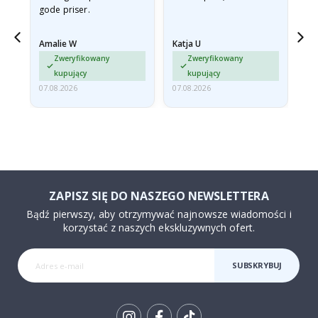
gode priser.
Amalie W
Katja U
Gi
jd
Zweryfikowany
Zweryfikowany
ma…
kupujący
kupujący
07.08.2026
07.08.2026
06.
ZAPISZ SIĘ DO NASZEGO NEWSLETTERA
Bądź pierwszy, aby otrzymywać najnowsze wiadomości i
korzystać z naszych ekskluzywnych ofert.
SUBSKRYBUJ