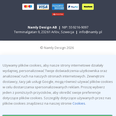
Namly Design AB
|
NIP: 559216-9097
Terminalgatan 9, 23261 Arlöv, Szwecja
|
info@namly.pl
© Namly Design 2026
Używamy plików cookies, aby nasze strony internetowe działały
wydajniej, personalizować Twoje doświadczenia użytkownika oraz
analizować ruch na naszych stronach internetowych. Zewnętrzni
dostawcy, tacy jak usługi Google, mogą również używać plików cookies
w celu dostarczania spersonalizowanych reklam. Proszę wybierz
jeden z poniższych przycisków, aby określić swoje preferencje
dotyczące plików cookies. Szczegóły dotyczące używanych przez nas
plików cookies znajdziesz na naszej stronie
Cookies
.