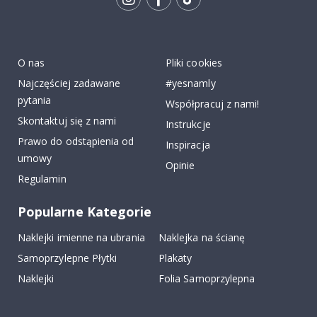
Tik
To
k
O nas
Pliki cookies
Najczęściej zadawane
#yesnamly
pytania
Współpracuj z nami!
Skontaktuj się z nami
Instrukcje
Prawo do odstąpienia od
Inspiracja
umowy
Opinie
Regulamin
Popularne Kategorie
Naklejki imienne na ubrania
Naklejka na ścianę
Samoprzylepne Płytki
Plakaty
Naklejki
Folia Samoprzylepna