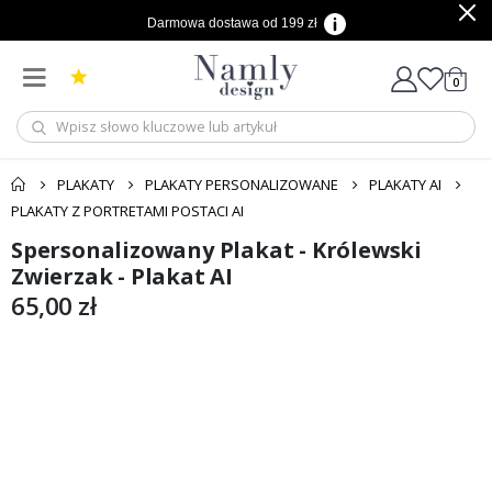
Darmowa dostawa od 199 zł
produ
0
Cart
PLAKATY
PLAKATY PERSONALIZOWANE
PLAKATY AI
PLAKATY Z PORTRETAMI POSTACI AI
Spersonalizowany Plakat - Królewski
Przejdź
Przejdź
na
na
Zwierzak - Plakat AI
koniec
początek
65,00 zł
galerii
galerii