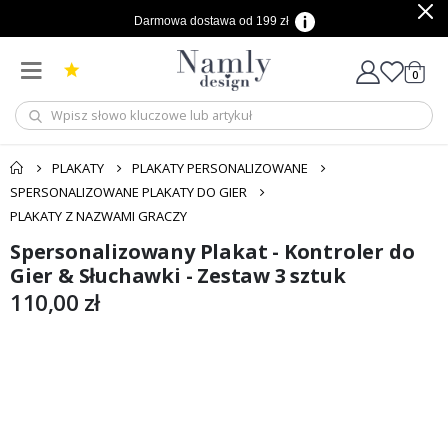
Darmowa dostawa od 199 zł
produ
0
Cart
PLAKATY
PLAKATY PERSONALIZOWANE
SPERSONALIZOWANE PLAKATY DO GIER
PLAKATY Z NAZWAMI GRACZY
Spersonalizowany Plakat - Kontroler do
Przejdź
Przejdź
na
na
Gier & Słuchawki - Zestaw 3 sztuk
koniec
początek
110,00 zł
galerii
galerii