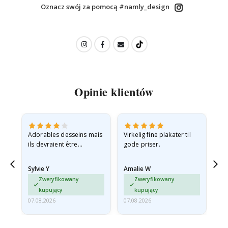
Oznacz swój za pomocą #namly_design
Opinie klientów
Adorables desseins mais
Virkelig fine plakater til
All
ils devraient être
gode priser.
expédiés à plat dans une
enveloppe rigide car ils
Sylvie Y
Amalie W
Ka
sont arrivés roulés et un…
Zweryfikowany
Zweryfikowany
kupujący
kupujący
07.08.2026
07.08.2026
07.