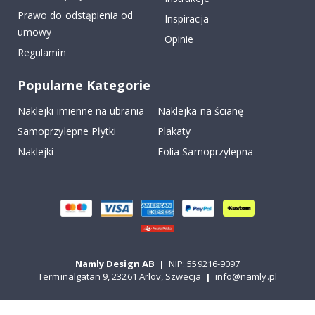
Prawo do odstąpienia od
Inspiracja
umowy
Opinie
Regulamin
Popularne Kategorie
Naklejki imienne na ubrania
Naklejka na ścianę
Samoprzylepne Płytki
Plakaty
Naklejki
Folia Samoprzylepna
Namly Design AB
|
NIP: 559216-9097
Terminalgatan 9, 23261 Arlöv, Szwecja
|
info@namly.pl