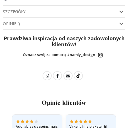
SZCZEGÓŁY
OPINIE
(
)
Prawdziwa inspiracja od naszych zadowolonych
klientów!
Oznacz swój za pomocą #namly_design
Opinie klientów
Adorables desseins mais
Virkelig fine plakater til
All