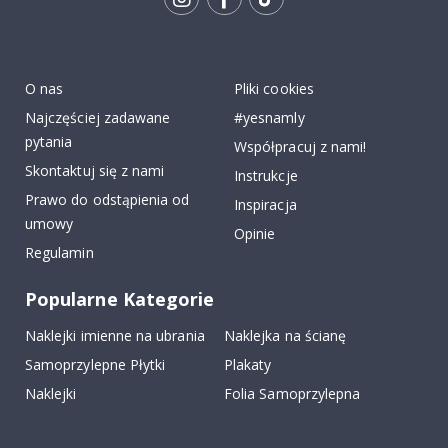
Tik
To
k
O nas
Pliki cookies
Najczęściej zadawane
#yesnamly
pytania
Współpracuj z nami!
Skontaktuj się z nami
Instrukcje
Prawo do odstąpienia od
Inspiracja
umowy
Opinie
Regulamin
Popularne Kategorie
Naklejki imienne na ubrania
Naklejka na ścianę
Samoprzylepne Płytki
Plakaty
Naklejki
Folia Samoprzylepna