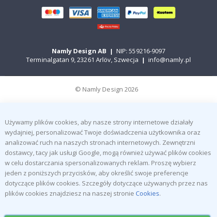
Namly Design AB
|
NIP: 559216-9097
Terminalgatan 9, 23261 Arlöv, Szwecja
|
info@namly.pl
© Namly Design 2026
Używamy plików cookies, aby nasze strony internetowe działały
wydajniej, personalizować Twoje doświadczenia użytkownika oraz
analizować ruch na naszych stronach internetowych. Zewnętrzni
dostawcy, tacy jak usługi Google, mogą również używać plików cookies
w celu dostarczania spersonalizowanych reklam. Proszę wybierz
jeden z poniższych przycisków, aby określić swoje preferencje
dotyczące plików cookies. Szczegóły dotyczące używanych przez nas
plików cookies znajdziesz na naszej stronie
Cookies
.