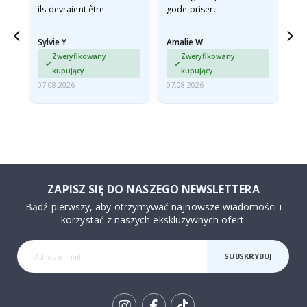
ils devraient être
gode priser.
expédiés à plat dans une
enveloppe rigide car ils
Sylvie Y
Amalie W
Ka
sont arrivés roulés et un…
Zweryfikowany
Zweryfikowany
kupujący
kupujący
07.08.2026
07.08.2026
07.
ZAPISZ SIĘ DO NASZEGO NEWSLETTERA
Bądź pierwszy, aby otrzymywać najnowsze wiadomości i
korzystać z naszych ekskluzywnych ofert.
SUBSKRYBUJ