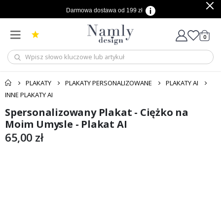
Darmowa dostawa od 199 zł
produ
0
Cart
PLAKATY
PLAKATY PERSONALIZOWANE
PLAKATY AI
INNE PLAKATY AI
Spersonalizowany Plakat - Ciężko na
Przejdź
Przejdź
na
na
Moim Umysle - Plakat AI
koniec
początek
65,00 zł
galerii
galerii