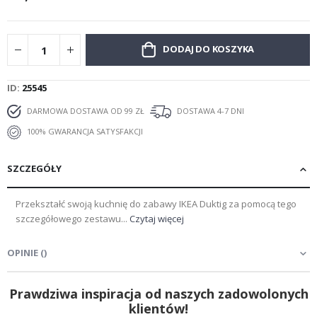
DODAJ DO KOSZYKA
ID
25545
DARMOWA DOSTAWA OD 99 ZŁ
DOSTAWA 4-7 DNI
100% GWARANCJA SATYSFAKCJI
SZCZEGÓŁY
Przekształć swoją kuchnię do zabawy IKEA Duktig za pomocą tego
szczegółowego zestawu...
Czytaj więcej
OPINIE
(
)
Prawdziwa inspiracja od naszych zadowolonych
klientów!