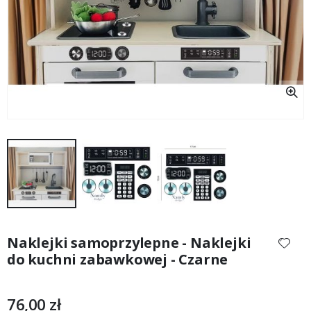
Przejdź
na
Naklejki samoprzylepne - Naklejki
początek
do kuchni zabawkowej - Czarne
galerii
76,00 zł