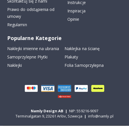
Skontaktuj się z nami
Instrukcje
Prawo do odstąpienia od
Inspiracja
umowy
Opinie
Regulamin
Popularne Kategorie
Naklejki imienne na ubrania
Naklejka na ścianę
Samoprzylepne Płytki
Plakaty
Naklejki
Folia Samoprzylepna
Namly Design AB
|
NIP: 559216-9097
Terminalgatan 9, 23261 Arlöv, Szwecja
|
info@namly.pl