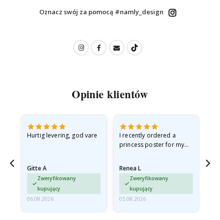
Oznacz swój za pomocą #namly_design
Opinie klientów
as
Hurtig levering, god vare
I recently ordered a
Je 
princess poster for my
ph
ppy
granddaughter. The
cad
poster came slightly
ra
Gitte A
Renea L
Sa
damaged from shipping.
Zweryfikowany
Zweryfikowany
I emailed…
kupujący
kupujący
06.08.2026
05.08.2026
05.