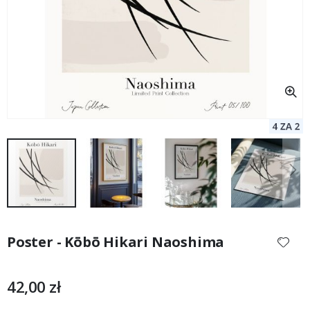
Przejdź
na
Poster - Kōbō Hikari Naoshima
początek
galerii
42,00 zł