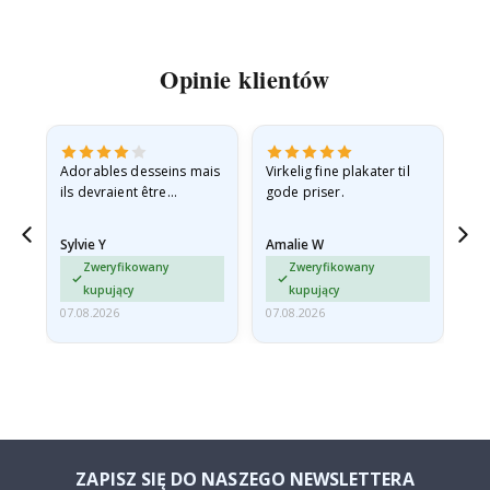
Opinie klientów
Adorables desseins mais
Virkelig fine plakater til
All
ils devraient être
gode priser.
expédiés à plat dans une
enveloppe rigide car ils
Sylvie Y
Amalie W
Ka
sont arrivés roulés et un…
Zweryfikowany
Zweryfikowany
kupujący
kupujący
07.08.2026
07.08.2026
07.
ZAPISZ SIĘ DO NASZEGO NEWSLETTERA