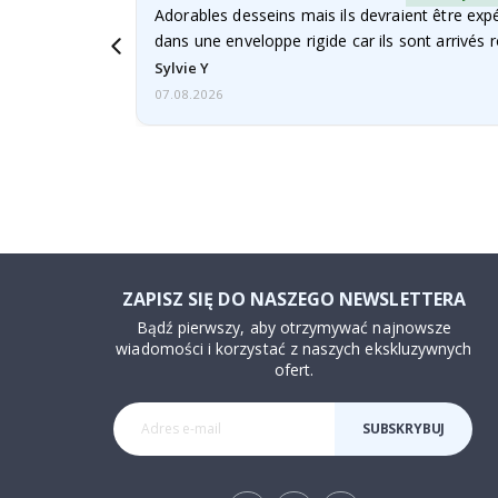
Adorables desseins mais ils devraient être expé
dans une enveloppe rigide car ils sont arrivés 
Sylvie Y
07.08.2026
ZAPISZ SIĘ DO NASZEGO NEWSLETTERA
Bądź pierwszy, aby otrzymywać najnowsze
wiadomości i korzystać z naszych ekskluzywnych
ofert.
SUBSKRYBUJ