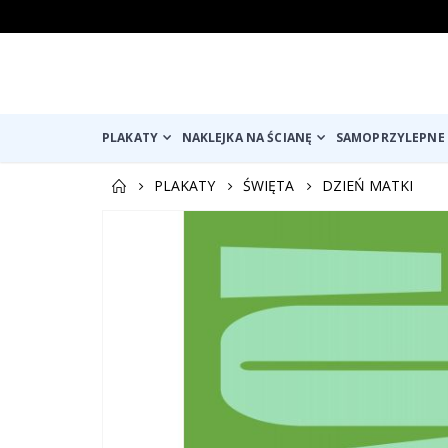
PLAKATY
NAKLEJKA NA ŚCIANĘ
SAMOPRZYLEPNE 
PLAKATY
ŚWIĘTA
DZIEŃ MATKI
Przejdź
na
koniec
galerii