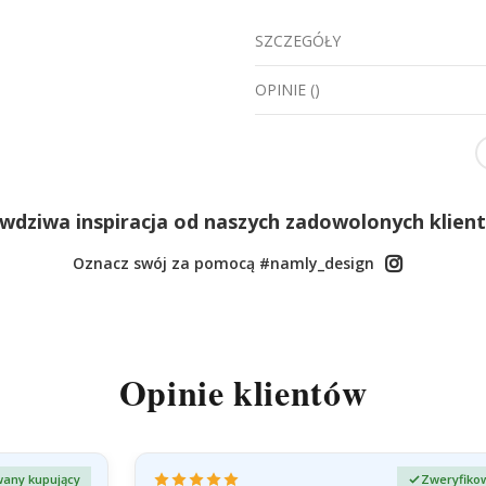
SZCZEGÓŁY
OPINIE
(
)
wdziwa inspiracja od naszych zadowolonych klien
Oznacz swój za pomocą #namly_design
Opinie klientów
any kupujący
Zweryfiko