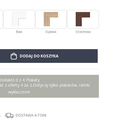
Biała
Dębowa
Orzechowa
DODAJ DO KOSZYKA
Dodałeś 0 z 4 Plakaty
ć z oferty 4 za 2.Dotyczy tylko plakatów, ramki
wykluczone
Ł
DOSTAWA 4-7 DNI
I