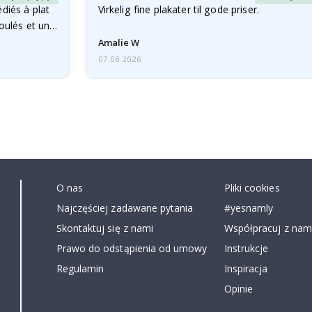
diés à plat
Virkelig fine plakater til gode priser.
roulés et un…
Amalie W
07.08.2026
O nas
Pliki cookies
Najczęściej zadawane pytania
#yesnamly
Skontaktuj się z nami
Współpracuj z nami
Prawo do odstąpienia od umowy
Instrukcje
Regulamin
Inspiracja
Opinie