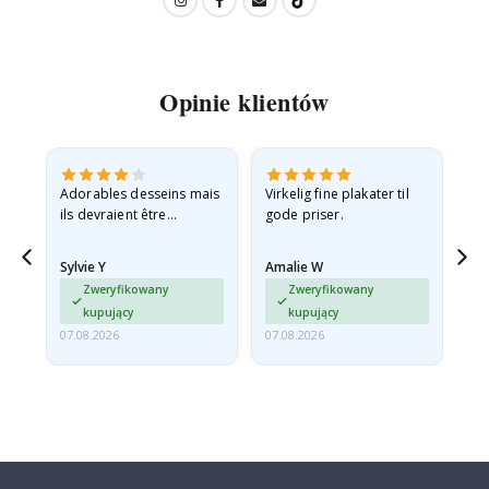
Opinie klientów
Adorables desseins mais
Virkelig fine plakater til
All
ils devraient être
gode priser.
expédiés à plat dans une
enveloppe rigide car ils
Sylvie Y
Amalie W
Ka
sont arrivés roulés et un…
Zweryfikowany
Zweryfikowany
kupujący
kupujący
07.08.2026
07.08.2026
07.