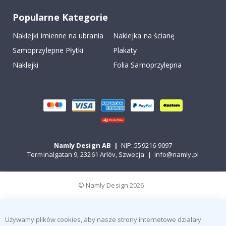
Popularne Kategorie
Naklejki imienne na ubrania
Naklejka na ścianę
Samoprzylepne Płytki
Plakaty
Naklejki
Folia Samoprzylepna
Namly Design AB
|
NIP: 559216-9097
Terminalgatan 9, 23261 Arlöv, Szwecja
|
info@namly.pl
© Namly Design 2026
Używamy plików cookies, aby nasze strony internetowe działały