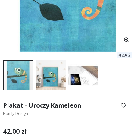
Przejdź
na
Plakat - Uroczy Kameleon
początek
Namly Design
galerii
42,00 zł