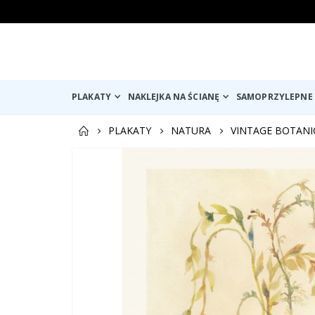
PLAKATY
NAKLEJKA NA ŚCIANĘ
SAMOPRZYLEPNE 
PLAKATY
NATURA
VINTAGE BOTANI
Przejdź
na
koniec
galerii