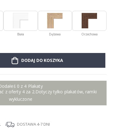
Biała
Dębowa
Orzechowa
DODAJ DO KOSZYKA
Dodałeś 0 z 4 Plakaty
ć z oferty 4 za 2.Dotyczy tylko plakatów, ramki
wykluczone
Ł
DOSTAWA 4-7 DNI
I