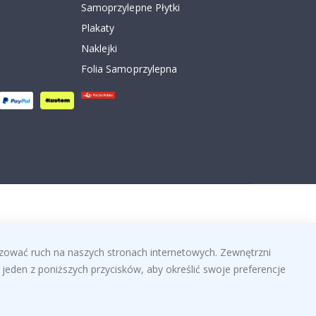
Samoprzylepne Płytki
Plakaty
Naklejki
Folia Samoprzylepna
izować ruch na naszych stronach internetowych. Zewnętrzni
jeden z poniższych przycisków, aby określić swoje preferencje