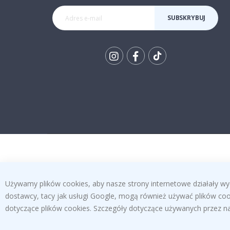
SUBSKRYBUJ
Tik
To
k
Używamy plików cookies, aby nasze strony internetowe działały wy
dostawcy, tacy jak usługi Google, mogą również używać plików cook
dotyczące plików cookies. Szczegóły dotyczące używanych przez na