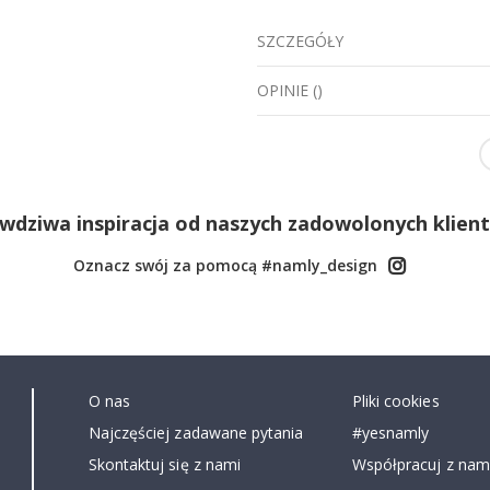
SZCZEGÓŁY
OPINIE
(
)
wdziwa inspiracja od naszych zadowolonych klien
Oznacz swój za pomocą #namly_design
O nas
Pliki cookies
Najczęściej zadawane pytania
#yesnamly
Skontaktuj się z nami
Współpracuj z nami