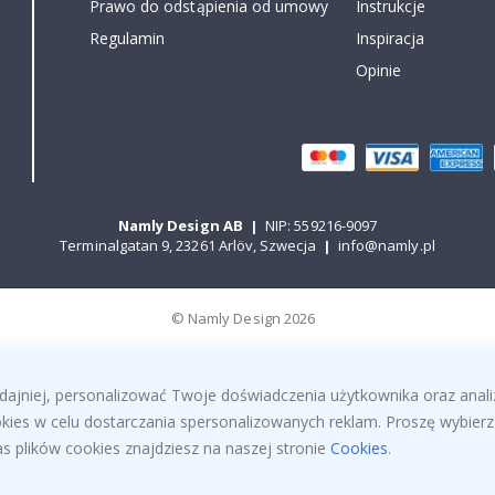
Prawo do odstąpienia od umowy
Instrukcje
Regulamin
Inspiracja
Opinie
Namly Design AB
|
NIP: 559216-9097
Terminalgatan 9, 23261 Arlöv, Szwecja
|
info@namly.pl
© Namly Design 2026
dajniej, personalizować Twoje doświadczenia użytkownika oraz anal
ies w celu dostarczania spersonalizowanych reklam. Proszę wybierz 
s plików cookies znajdziesz na naszej stronie
Cookies
.