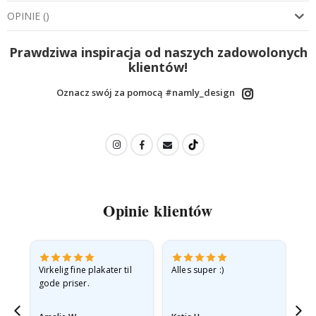
OPINIE
(
)
Prawdziwa inspiracja od naszych zadowolonych
klientów!
Oznacz swój za pomocą #namly_design
Opinie klientów
v
Virkelig fine plakater til
Alles super :)
Hu
gode priser.