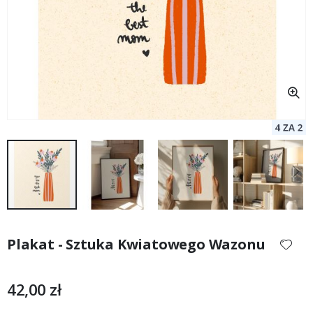
Przejdź
na
Plakat - Sztuka Kwiatowego Wazonu
początek
galerii
42,00 zł