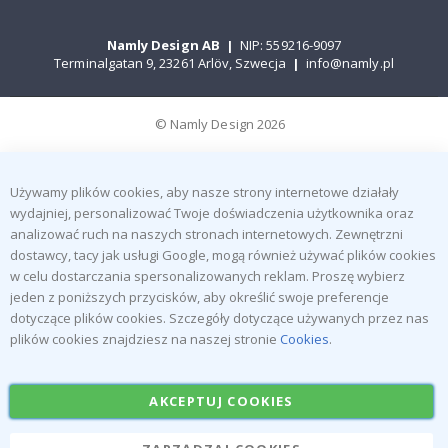
Namly Design AB
|
NIP: 559216-9097
Terminalgatan 9, 23261 Arlöv, Szwecja
|
info@namly.pl
© Namly Design 2026
Używamy plików cookies, aby nasze strony internetowe działały
wydajniej, personalizować Twoje doświadczenia użytkownika oraz
analizować ruch na naszych stronach internetowych. Zewnętrzni
dostawcy, tacy jak usługi Google, mogą również używać plików cookies
w celu dostarczania spersonalizowanych reklam. Proszę wybierz
jeden z poniższych przycisków, aby określić swoje preferencje
dotyczące plików cookies. Szczegóły dotyczące używanych przez nas
plików cookies znajdziesz na naszej stronie
Cookies
.
AKCEPTUJ COOKIES