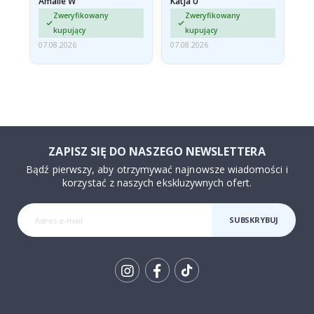
Amalie W
Katja U
Gi
jd
Zweryfikowany
Zweryfikowany
ma…
kupujący
kupujący
07.08.2026
07.08.2026
06.
ZAPISZ SIĘ DO NASZEGO NEWSLETTERA
Bądź pierwszy, aby otrzymywać najnowsze wiadomości i
korzystać z naszych ekskluzywnych ofert.
SUBSKRYBUJ
Tik
To