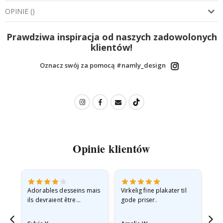
OPINIE
(
)
Prawdziwa inspiracja od naszych zadowolonych
klientów!
Oznacz swój za pomocą #namly_design
Opinie klientów
Adorables desseins mais
Virkelig fine plakater til
All
ils devraient être
gode priser.
expédiés à plat dans une
enveloppe rigide car ils