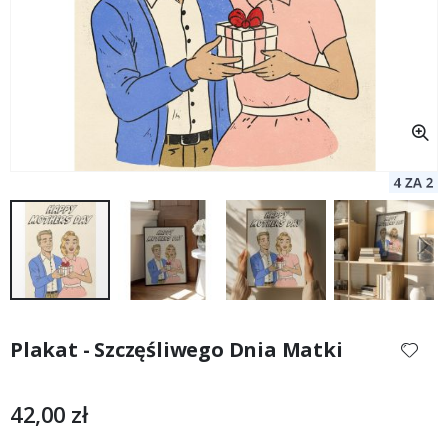
Przejdź
na
Plakat - Szczęśliwego Dnia Matki
początek
galerii
42,00 zł