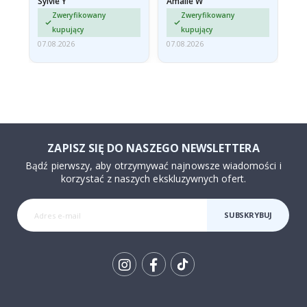
Sylvie Y
Amalie W
Ka
sont arrivés roulés et un…
Zweryfikowany
Zweryfikowany
kupujący
kupujący
07.08.2026
07.08.2026
07.
ZAPISZ SIĘ DO NASZEGO NEWSLETTERA
Bądź pierwszy, aby otrzymywać najnowsze wiadomości i
korzystać z naszych ekskluzywnych ofert.
SUBSKRYBUJ
Tik
To