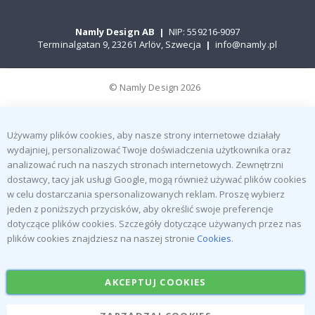
Namly Design AB
|
NIP: 559216-9097
Terminalgatan 9, 23261 Arlöv, Szwecja
|
info@namly.pl
© Namly Design 2026
Używamy plików cookies, aby nasze strony internetowe działały
wydajniej, personalizować Twoje doświadczenia użytkownika oraz
analizować ruch na naszych stronach internetowych. Zewnętrzni
dostawcy, tacy jak usługi Google, mogą również używać plików cookies
w celu dostarczania spersonalizowanych reklam. Proszę wybierz
jeden z poniższych przycisków, aby określić swoje preferencje
dotyczące plików cookies. Szczegóły dotyczące używanych przez nas
plików cookies znajdziesz na naszej stronie
Cookies
.
AKCEPTUJ COOKIES