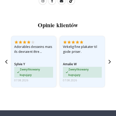
Opinie klientów
Adorables desseins mais
Virkelig fine plakater til
All
ils devraient être
gode priser.
expédiés à plat dans une
enveloppe rigide car ils
Sylvie Y
Amalie W
Ka
sont arrivés roulés et un…
Zweryfikowany
Zweryfikowany
kupujący
kupujący
07.08.2026
07.08.2026
07.