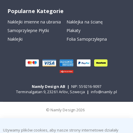
Popularne Kategorie
Naklejki imienne na ubrania
Naklejka na ścianę
Samoprzylepne Płytki
Plakaty
Naklejki
Folia Samoprzylepna
Namly Design AB
|
NIP: 559216-9097
Terminalgatan 9, 23261 Arlöv, Szwecja
|
info@namly.pl
© Namly Design 2026
Używamy plików cookies, aby nasze strony internetowe działały