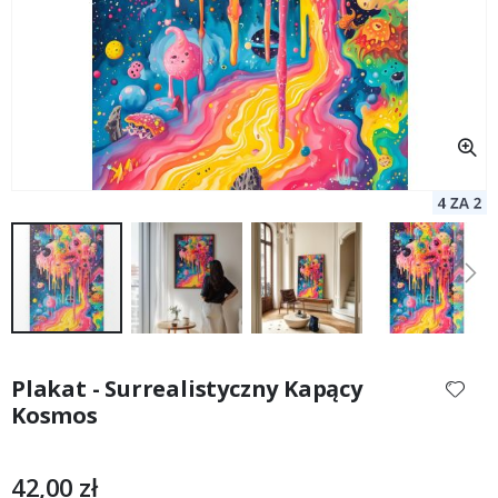
Przejdź
na
Plakat - Surrealistyczny Kapący
początek
Kosmos
galerii
42,00 zł