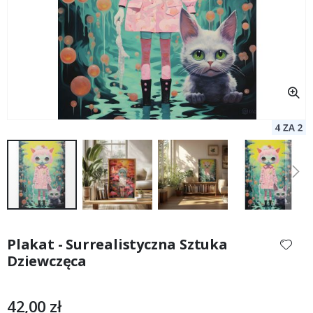
Przejdź
na
Plakat - Surrealistyczna Sztuka
początek
Dziewczęca
galerii
42,00 zł