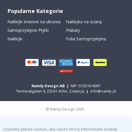
Popularne Kategorie
Naklejki imienne na ubrania
Naklejka na ścianę
Samoprzylepne Płytki
Plakaty
Naklejki
Folia Samoprzylepna
Namly Design AB
|
NIP: 559216-9097
Terminalgatan 9, 23261 Arlöv, Szwecja
|
info@namly.pl
© Namly Design 2026
Używamy plików cookies, aby nasze strony internetowe działały