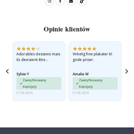
Opinie klientów
Adorables desseins mais
Virkelig fine plakater til
All
ils devraient être
gode priser.
expédiés à plat dans une
enveloppe rigide car ils
Sylvie Y
Amalie W
Ka
sont arrivés roulés et un…
Zweryfikowany
Zweryfikowany
kupujący
kupujący
07.08.2026
07.08.2026
07.