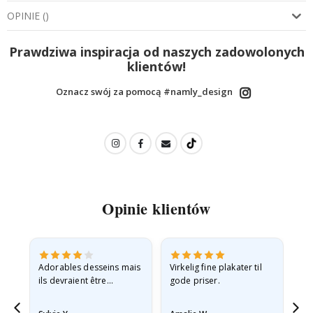
OPINIE
(
)
Prawdziwa inspiracja od naszych zadowolonych
klientów!
Oznacz swój za pomocą #namly_design
Opinie klientów
Adorables desseins mais
Virkelig fine plakater til
All
ils devraient être
gode priser.
expédiés à plat dans une
enveloppe rigide car ils