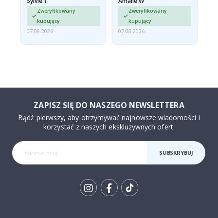
Sylvie Y
Amalie W
Ka
sont arrivés roulés et un…
Zweryfikowany
Zweryfikowany
kupujący
kupujący
07.08.2026
07.08.2026
07.
ZAPISZ SIĘ DO NASZEGO NEWSLETTERA
Bądź pierwszy, aby otrzymywać najnowsze wiadomości i
korzystać z naszych ekskluzywnych ofert.
SUBSKRYBUJ
Tik
To