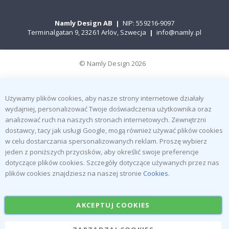
Namly Design AB
|
NIP: 559216-9097
Terminalgatan 9, 23261 Arlöv, Szwecja
|
info@namly.pl
© Namly Design 2026
Używamy plików cookies, aby nasze strony internetowe działały
wydajniej, personalizować Twoje doświadczenia użytkownika oraz
analizować ruch na naszych stronach internetowych. Zewnętrzni
dostawcy, tacy jak usługi Google, mogą również używać plików cookies
w celu dostarczania spersonalizowanych reklam. Proszę wybierz
jeden z poniższych przycisków, aby określić swoje preferencje
dotyczące plików cookies. Szczegóły dotyczące używanych przez nas
plików cookies znajdziesz na naszej stronie
Cookies
.
AKCEPTUJ COOKIES