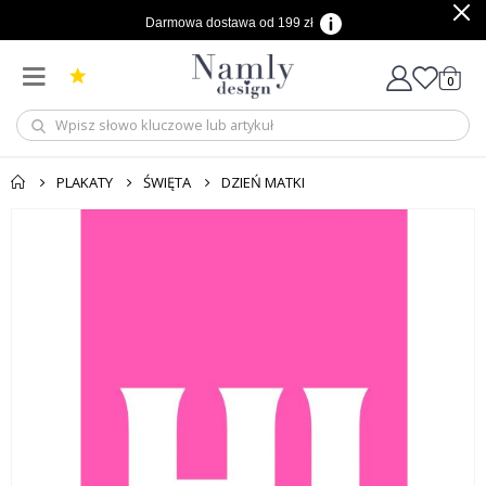
Darmowa dostawa od 199 zł
produ
0
Cart
PLAKATY
ŚWIĘTA
DZIEŃ MATKI
Przejdź
na
koniec
galerii