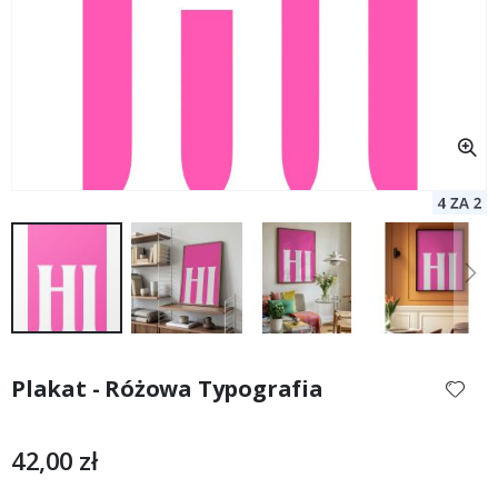
Przejdź
na
Plakat - Różowa Typografia
początek
galerii
42,00 zł