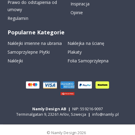
Prawo do odstąpienia od
Inspiracja
umowy
Opinie
Regulamin
Popularne Kategorie
Naklejki imienne na ubrania
Naklejka na ścianę
Samoprzylepne Płytki
Plakaty
Naklejki
Folia Samoprzylepna
Namly Design AB
|
NIP: 559216-9097
Terminalgatan 9, 23261 Arlöv, Szwecja
|
info@namly.pl
© Namly Design 2026