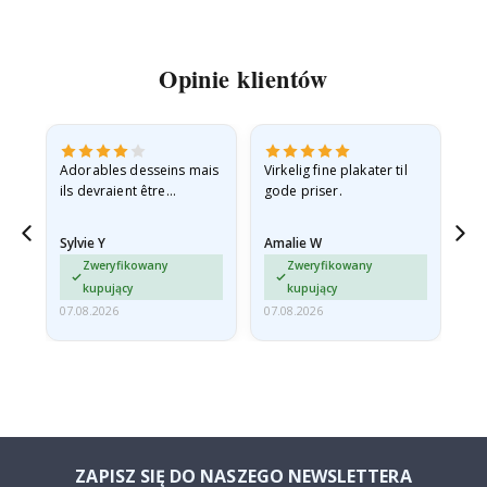
Opinie klientów
Adorables desseins mais
Virkelig fine plakater til
All
ils devraient être
gode priser.
expédiés à plat dans une
enveloppe rigide car ils
Sylvie Y
Amalie W
Ka
sont arrivés roulés et un…
Zweryfikowany
Zweryfikowany
kupujący
kupujący
07.08.2026
07.08.2026
07.
ZAPISZ SIĘ DO NASZEGO NEWSLETTERA