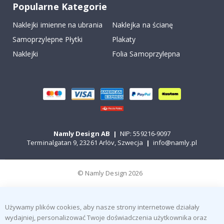
Popularne Kategorie
Naklejki imienne na ubrania
Naklejka na ścianę
Samoprzylepne Płytki
Plakaty
Naklejki
Folia Samoprzylepna
Namly Design AB
|
NIP: 559216-9097
Terminalgatan 9, 23261 Arlöv, Szwecja
|
info@namly.pl
© Namly Design 2026
Używamy plików cookies, aby nasze strony internetowe działały
wydajniej, personalizować Twoje doświadczenia użytkownika oraz