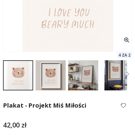
Przejdź
na
Plakat - Projekt Miś Miłości
początek
galerii
42,00 zł