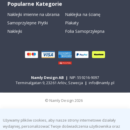
Popularne Kategorie
Naklejki imienne na ubrania
Naklejka na ścianę
Samoprzylepne Płytki
Plakaty
Naklejki
Folia Samoprzylepna
Namly Design AB
|
NIP: 559216-9097
Terminalgatan 9, 23261 Arlöv, Szwecja
|
info@namly.pl
© Namly Design 2026
Używamy plików cookies, aby nasze strony internetowe działały
wydajniej, personalizować Twoje doświadczenia użytkownika oraz