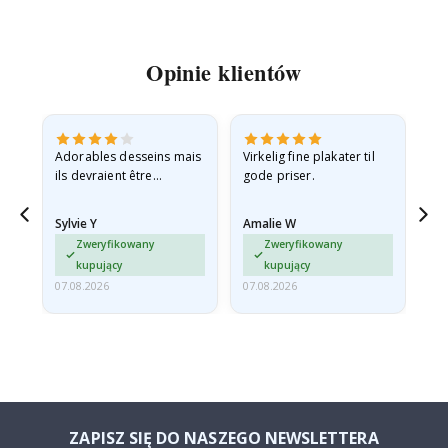
Opinie klientów
Adorables desseins mais
Virkelig fine plakater til
All
ils devraient être
gode priser.
expédiés à plat dans une
enveloppe rigide car ils
Sylvie Y
Amalie W
Ka
sont arrivés roulés et un…
Zweryfikowany
Zweryfikowany
kupujący
kupujący
07.08.2026
07.08.2026
07.
ZAPISZ SIĘ DO NASZEGO NEWSLETTERA