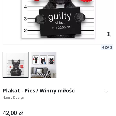
Przejdź
na
Plakat - Pies / Winny miłości
początek
Namly Design
galerii
42,00 zł