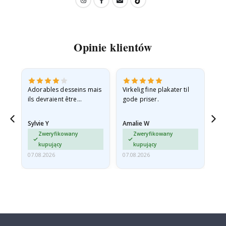
Opinie klientów
Adorables desseins mais
Virkelig fine plakater til
All
ils devraient être
gode priser.
expédiés à plat dans une
enveloppe rigide car ils
Sylvie Y
Amalie W
Ka
sont arrivés roulés et un…
Zweryfikowany
Zweryfikowany
kupujący
kupujący
07.08.2026
07.08.2026
07.