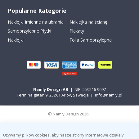
Popularne Kategorie
Naklejki imienne na ubrania
Naklejka na ścianę
Samoprzylepne Płytki
Plakaty
Naklejki
Folia Samoprzylepna
Namly Design AB
|
NIP: 559216-9097
Terminalgatan 9, 23261 Arlöv, Szwecja
|
info@namly.pl
© Namly Design 2026
Używamy plików cookies, aby nasze strony internetowe działały