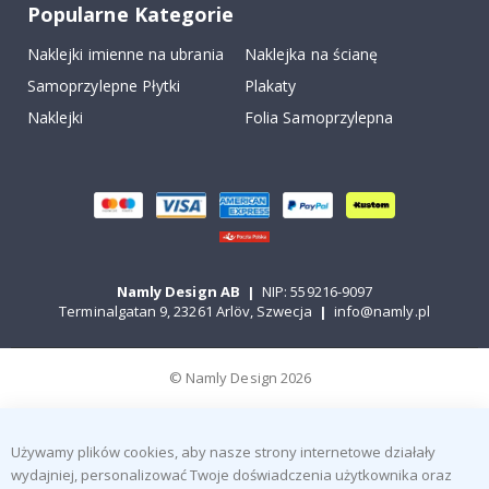
Popularne Kategorie
Naklejki imienne na ubrania
Naklejka na ścianę
Samoprzylepne Płytki
Plakaty
Naklejki
Folia Samoprzylepna
Namly Design AB
|
NIP: 559216-9097
Terminalgatan 9, 23261 Arlöv, Szwecja
|
info@namly.pl
© Namly Design 2026
Używamy plików cookies, aby nasze strony internetowe działały
wydajniej, personalizować Twoje doświadczenia użytkownika oraz