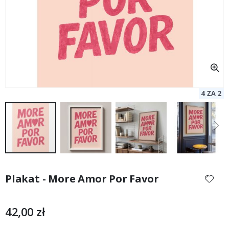
Przejdź
na
Plakat - More Amor Por Favor
początek
galerii
42,00 zł