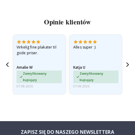
Opinie klientów
v
Virkelig fine plakater til
Alles super :)
Hu
gode priser.
Amalie W
Katja U
Gi
jd
Zweryfikowany
Zweryfikowany
ma…
kupujący
kupujący
07.08.2026
07.08.2026
06.
ZAPISZ SIĘ DO NASZEGO NEWSLETTERA