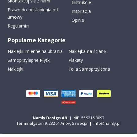
Skontaktuj się z nami
Instrukcje
Prawo do odstąpienia od
Inspiracja
umowy
Opinie
Regulamin
Popularne Kategorie
Naklejki imienne na ubrania
Naklejka na ścianę
Samoprzylepne Płytki
Plakaty
Naklejki
Folia Samoprzylepna
Namly Design AB
|
NIP: 559216-9097
Terminalgatan 9, 23261 Arlöv, Szwecja
|
info@namly.pl