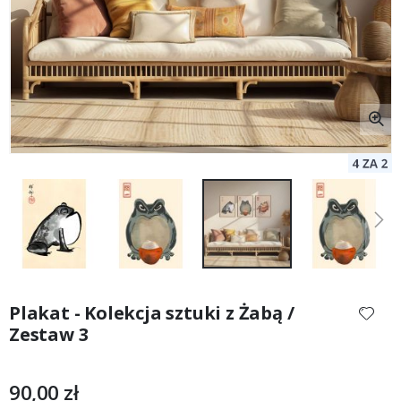
Przejdź
na
Plakat - Kolekcja sztuki z Żabą /
początek
Zestaw 3
galerii
90,00 zł