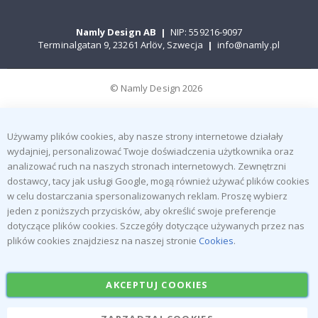
Namly Design AB
|
NIP: 559216-9097
Terminalgatan 9, 23261 Arlöv, Szwecja
|
info@namly.pl
© Namly Design 2026
Używamy plików cookies, aby nasze strony internetowe działały
wydajniej, personalizować Twoje doświadczenia użytkownika oraz
analizować ruch na naszych stronach internetowych. Zewnętrzni
dostawcy, tacy jak usługi Google, mogą również używać plików cookies
w celu dostarczania spersonalizowanych reklam. Proszę wybierz
jeden z poniższych przycisków, aby określić swoje preferencje
dotyczące plików cookies. Szczegóły dotyczące używanych przez nas
plików cookies znajdziesz na naszej stronie
Cookies
.
AKCEPTUJ COOKIES