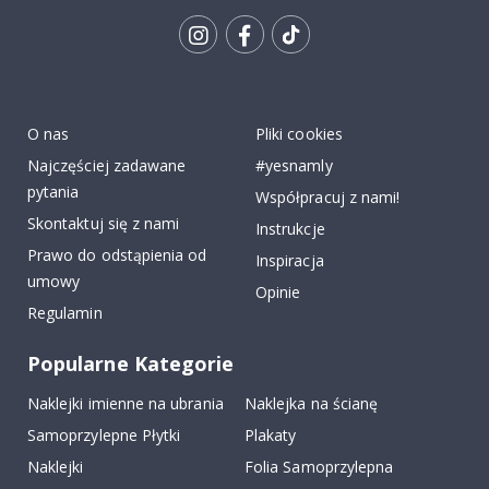
Tik
To
k
O nas
Pliki cookies
Najczęściej zadawane
#yesnamly
pytania
Współpracuj z nami!
Skontaktuj się z nami
Instrukcje
Prawo do odstąpienia od
Inspiracja
umowy
Opinie
Regulamin
Popularne Kategorie
Naklejki imienne na ubrania
Naklejka na ścianę
Samoprzylepne Płytki
Plakaty
Naklejki
Folia Samoprzylepna