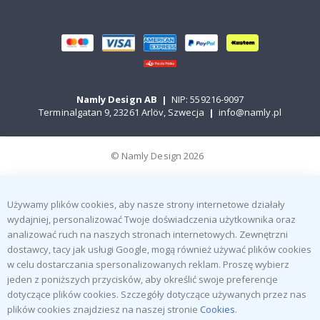
Namly Design AB
|
NIP: 559216-9097
Terminalgatan 9, 23261 Arlöv, Szwecja
|
info@namly.pl
© Namly Design 2026
Używamy plików cookies, aby nasze strony internetowe działały
wydajniej, personalizować Twoje doświadczenia użytkownika oraz
analizować ruch na naszych stronach internetowych. Zewnętrzni
dostawcy, tacy jak usługi Google, mogą również używać plików cookies
w celu dostarczania spersonalizowanych reklam. Proszę wybierz
jeden z poniższych przycisków, aby określić swoje preferencje
dotyczące plików cookies. Szczegóły dotyczące używanych przez nas
plików cookies znajdziesz na naszej stronie
Cookies
.