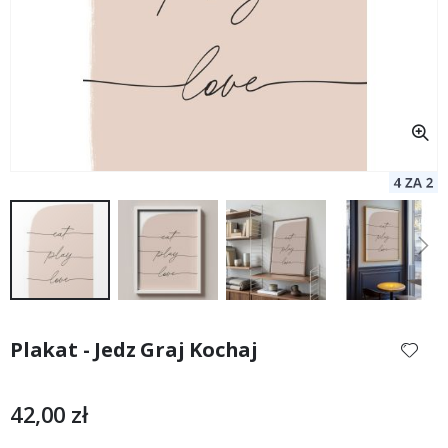
Przejdź
na
Plakat - Jedz Graj Kochaj
początek
galerii
42,00 zł