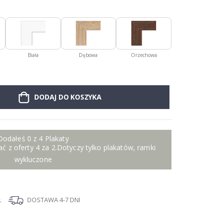
Biała
Dębowa
Orzechowa
DODAJ DO KOSZYKA
Dodałeś 0 z 4 Plakaty
ć z oferty 4 za 2.Dotyczy tylko plakatów, ramki
wykluczone
Ł
DOSTAWA 4-7 DNI
I