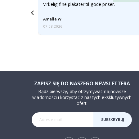
esenter.
Virkelig fine plakater til gode priser.
 och kommer
Amalie W
07.08.2026
ZAPISZ SIĘ DO NASZEGO NEWSLETTERA
Bądź pierwszy, aby otrzymywać najnowsze
wiadomości i korzystać z naszych ekskluzywnych
ofert.
SUBSKRYBUJ