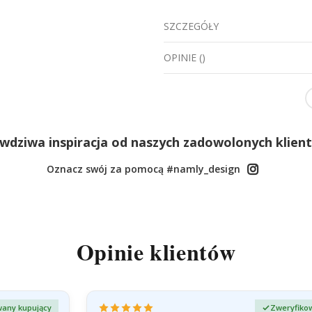
SZCZEGÓŁY
OPINIE
(
)
wdziwa inspiracja od naszych zadowolonych klien
Oznacz swój za pomocą #namly_design
Opinie klientów
any kupujący
Zweryfiko