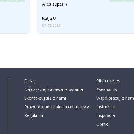
Alles super :)
Katja U
07.08.2026
O nas
Pliki cookies
Najczęściej zadawane pytania
#yesnamly
Skontaktuj się z nami
Współpracuj z nami
Prawo do odstąpienia od umowy
Instrukcje
Regulamin
Inspiracja
Opinie