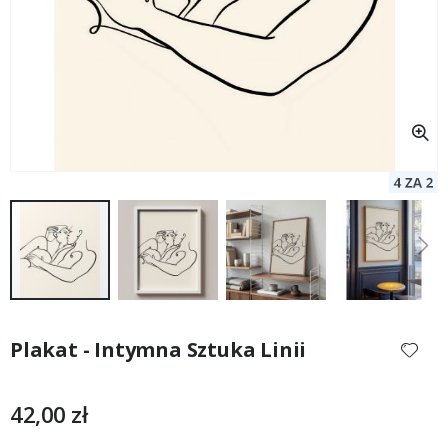
Przejdź
na
Plakat - Intymna Sztuka Linii
początek
galerii
42,00 zł