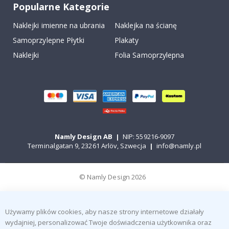
Popularne Kategorie
Naklejki imienne na ubrania
Naklejka na ścianę
Samoprzylepne Płytki
Plakaty
Naklejki
Folia Samoprzylepna
Namly Design AB
|
NIP: 559216-9097
Terminalgatan 9, 23261 Arlöv, Szwecja
|
info@namly.pl
© Namly Design 2026
Używamy plików cookies, aby nasze strony internetowe działały
wydajniej, personalizować Twoje doświadczenia użytkownika oraz