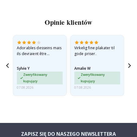
Opinie klientów
Adorables desseins mais
Virkelig fine plakater til
All
ils devraient être
gode priser.
expédiés à plat dans une
enveloppe rigide car ils
Sylvie Y
Amalie W
Ka
sont arrivés roulés et un…
Zweryfikowany
Zweryfikowany
kupujący
kupujący
07.08.2026
07.08.2026
07.
ZAPISZ SIĘ DO NASZEGO NEWSLETTERA