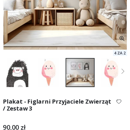
Przejdź
na
Plakat - Figlarni Przyjaciele Zwierząt
początek
/ Zestaw 3
galerii
90,00 zł