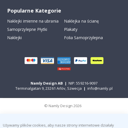
Popularne Kategorie
Naklejki imienne na ubrania
Naklejka na ścianę
Samoprzylepne Płytki
Plakaty
Naklejki
Folia Samoprzylepna
Namly Design AB
|
NIP: 559216-9097
Terminalgatan 9, 23261 Arlöv, Szwecja
|
info@namly.pl
© Namly Design 2026
Używamy plików cookies, aby nasze strony internetowe działały