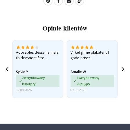
Opinie klientów
Adorables desseins mais
Virkelig fine plakater til
All
ils devraient être
gode priser.
expédiés à plat dans une
enveloppe rigide car ils
Sylvie Y
Amalie W
Ka
sont arrivés roulés et un…
Zweryfikowany
Zweryfikowany
kupujący
kupujący
07.08.2026
07.08.2026
07.